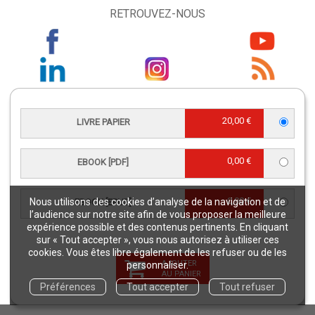
RETROUVEZ-NOUS
CONTACT SERVICE CLIENTS
20,00 €
LIVRE PAPIER
serviceclients@quae.fr
Éditions Quae - c/o INRAE RD 10 -
78026 Versailles Cedex
0,00 €
EBOOK [PDF]
Tél : +33 6 33 35 48 40
Du lundi au vendredi
9h - 12h/ 13h30 - 17h
0,00 €
Nous utilisons des cookies d’analyse de la navigation et de
EBOOK [EPUB]
l’audience sur notre site afin de vous proposer la meilleure
expérience possible et des contenus pertinents. En cliquant
CONTACT JOURNALISTES
sur « Tout accepter », vous nous autorisez à utiliser ces
cookies. Vous êtes libre également de les refuser ou de les
presse@editions-quae.com
AJOUTER
personnaliser.
06 71 15 24 28
AU PANIER
Préférences
Tout accepter
Tout refuser