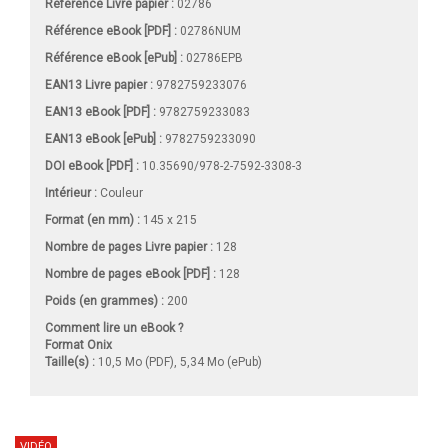
Référence Livre papier :
02786
Référence eBook [PDF] :
02786NUM
Référence eBook [ePub] :
02786EPB
EAN13 Livre papier :
9782759233076
EAN13 eBook [PDF] :
9782759233083
EAN13 eBook [ePub] :
9782759233090
DOI eBook [PDF] :
10.35690/978-2-7592-3308-3
Intérieur :
Couleur
Format (en mm)
:
145 x 215
Nombre de pages
Livre papier
:
128
Nombre de pages
eBook [PDF]
:
128
Poids (en grammes) :
200
Comment lire un eBook ?
Format Onix
Taille(s) :
10,5 Mo (PDF), 5,34 Mo (ePub)
VIDÉO