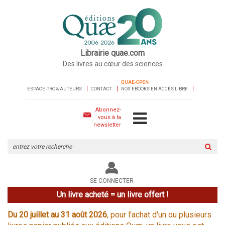
Librairie quae.com
Des livres au cœur des sciences
QUAE-OPEN
ESPACE PRO & AUTEURS
CONTACT
NOS EBOOKS EN ACCÈS LIBRE
Abonnez-
vous à la
newsletter
Rechercher
sur
le
site
SE CONNECTER
Un livre acheté = un livre offert !
Du 20 juillet au 31 août 2026
, pour l'achat d'un ou plusieurs