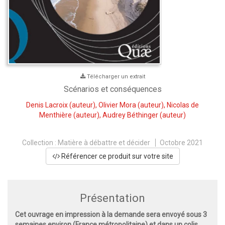
Télécharger un extrait
Scénarios et conséquences
Denis Lacroix
(auteur),
Olivier Mora
(auteur),
Nicolas de
Menthière
(auteur),
Audrey Béthinger
(auteur)
Collection :
Matière à débattre et décider
Octobre 2021
Référencer ce produit sur votre site
Présentation
Cet ouvrage en impression à la demande sera envoyé sous 3
semaines environ (France métropolitaine) et dans un colis