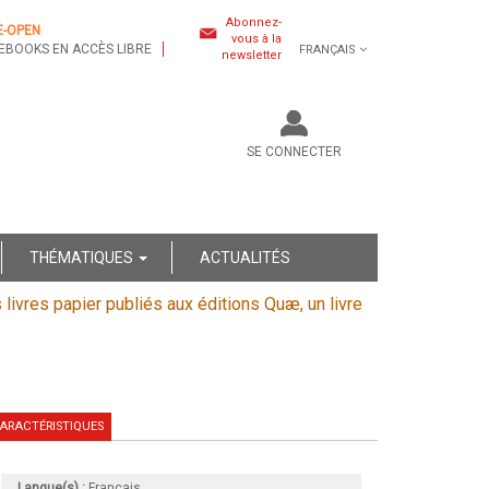
Abonnez-
E-OPEN
vous à la
EBOOKS EN ACCÈS LIBRE
FRANÇAIS
newsletter
SE CONNECTER
THÉMATIQUES
ACTUALITÉS
s livres papier publiés aux éditions Quæ, un livre
ARACTÉRISTIQUES
Langue(s) :
Français