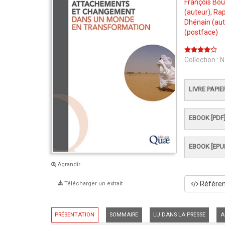
François Bo
(auteur),
Rap
Dhénain
(aut
(postface)
Collection :
N
LIVRE PAPIE
EBOOK [PDF
EBOOK [EPU
Agrandir
Référenc
Télécharger un extrait
PRÉSENTATION
SOMMAIRE
LU DANS LA PRESSE
A