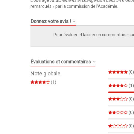
L'ouvrage
Attachements et changement dans un monde
remarqués » par la commission de l’Académie.
Donnez votre avis !
Pour évaluer et laisser un commentaire sur
Évaluations et commentaires
(0)
Note globale
0%
(1)
(1)
(0)
0%
(0)
0%
(0)