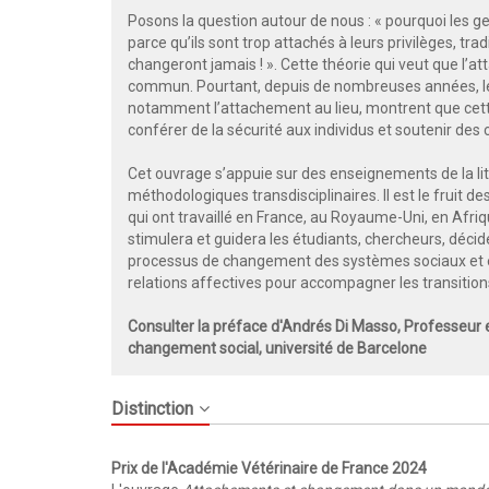
Posons la question autour de nous : « pourquoi les ge
parce qu’ils sont trop attachés à leurs privilèges, tradit
changeront jamais ! ». Cette théorie qui veut que l
commun. Pourtant, depuis de nombreuses années, les
notamment l’attachement au lieu, montrent que cette
conférer de la sécurité aux individus et soutenir de
Cet ouvrage s’appuie sur des enseignements de la litt
méthodologiques transdisciplinaires. Il est le fruit d
qui ont travaillé en France, au Royaume-Uni, en Afriqu
stimulera et guidera les étudiants, chercheurs, déc
processus de changement des systèmes sociaux et é
relations affectives pour accompagner les transition
Consulter la préface d'Andrés Di Masso, Professeur e
changement social, université de Barcelone
Distinction
Prix de l'Académie Vétérinaire de France 2024