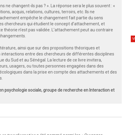
ns ne changent-ils pas ? ». La réponse sera le plus souvent : «
ions, acquis, relations, cultures, terroirs, etc. Ils ne
’attachement empêche le changement fait partie du sens
 chercheurs qui étudient le concept d’attachement, et
 théorie n’est pas validée. L’attachement peut au contraire
s changements.
V
érature, ainsi que sur des propositions théoriques et
es interactions entre des chercheurs de différentes disciplines
e du Sud et au Sénégal. La lecture de ce livre invitera,
ideurs, usagers, ou toutes personnes engagées dans des
cologiques dans la prise en compte des attachements et des
s.
n psychologie sociale, groupe de recherche en Interaction et