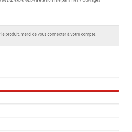
 en transformation
a été nommé parmi les « Ouvrages
 le produit, merci de vous connecter à votre compte.
100%