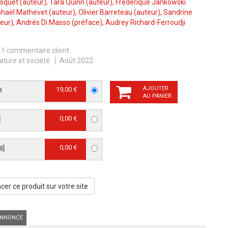
usquet
(auteur),
Tara Quinn
(auteur),
Frédérique Jankowski
haël Mathevet
(auteur),
Olivier Barreteau
(auteur),
Sandrine
eur),
Andrés Di Masso
(préface),
Audrey Richard-Ferroudji
1 commentaire client
ature et société
Août 2022
AJOUTER
19,00 €
R
AU PANIER
0,00 €
]
0,00 €
B]
er ce produit sur votre site
NNONCE