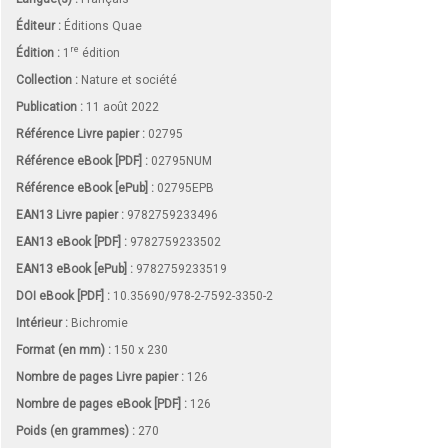
Éditeur :
Éditions Quae
re
Édition :
1
édition
Collection :
Nature et société
Publication :
11 août 2022
Référence Livre papier :
02795
Référence eBook [PDF] :
02795NUM
Référence eBook [ePub] :
02795EPB
EAN13 Livre papier :
9782759233496
EAN13 eBook [PDF] :
9782759233502
EAN13 eBook [ePub] :
9782759233519
DOI eBook [PDF] :
10.35690/978-2-7592-3350-2
Intérieur :
Bichromie
Format (en mm)
:
150 x 230
Nombre de pages
Livre papier
:
126
Nombre de pages
eBook [PDF]
:
126
Poids (en grammes) :
270