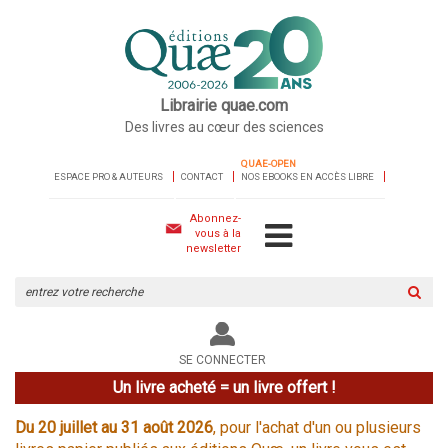
Librairie quae.com
Des livres au cœur des sciences
QUAE-OPEN
ESPACE PRO & AUTEURS
CONTACT
NOS EBOOKS EN ACCÈS LIBRE
Abonnez-
vous à la
newsletter
Rechercher
sur
le
site
SE CONNECTER
Un livre acheté = un livre offert !
Du 20 juillet au 31 août 2026
, pour l'achat d'un ou plusieurs