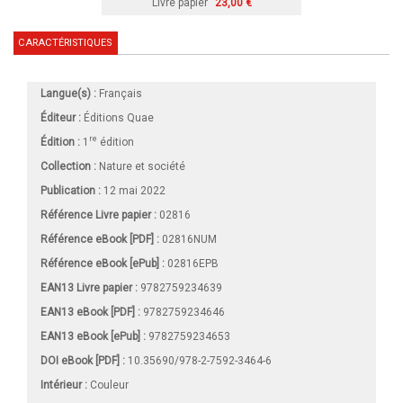
Livre papier
23,00 €
CARACTÉRISTIQUES
Langue(s) :
Français
Éditeur :
Éditions Quae
re
Édition :
1
édition
Collection :
Nature et société
Publication :
12 mai 2022
Référence Livre papier :
02816
Référence eBook [PDF] :
02816NUM
Référence eBook [ePub] :
02816EPB
EAN13 Livre papier :
9782759234639
EAN13 eBook [PDF] :
9782759234646
EAN13 eBook [ePub] :
9782759234653
DOI eBook [PDF] :
10.35690/978-2-7592-3464-6
Intérieur :
Couleur