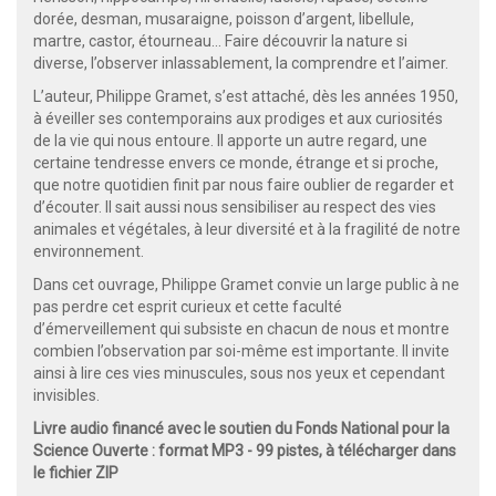
dorée, desman, musaraigne, poisson d’argent, libellule,
martre, castor, étourneau... Faire découvrir la nature si
diverse, l’observer inlassablement, la comprendre et l’aimer.
L’auteur, Philippe Gramet, s’est attaché, dès les années 1950,
à éveiller ses contemporains aux prodiges et aux curiosités
de la vie qui nous entoure. Il apporte un autre regard, une
certaine tendresse envers ce monde, étrange et si proche,
que notre quotidien finit par nous faire oublier de regarder et
d’écouter. Il sait aussi nous sensibiliser au respect des vies
animales et végétales, à leur diversité et à la fragilité de notre
environnement.
Dans cet ouvrage, Philippe Gramet convie un large public à ne
pas perdre cet esprit curieux et cette faculté
d’émerveillement qui subsiste en chacun de nous et montre
combien l’observation par soi-même est importante. Il invite
ainsi à lire ces vies minuscules, sous nos yeux et cependant
invisibles.
Livre audio financé avec le soutien du Fonds National pour la
Science Ouverte : format MP3 - 99 pistes, à télécharger dans
le fichier ZIP