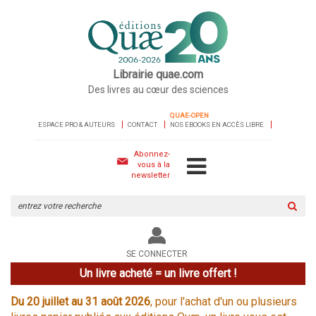
Librairie quae.com
Des livres au cœur des sciences
QUAE-OPEN
ESPACE PRO & AUTEURS
CONTACT
NOS EBOOKS EN ACCÈS LIBRE
Abonnez-
vous à la
newsletter
Rechercher
sur
le
site
SE CONNECTER
Un livre acheté = un livre offert !
Du 20 juillet au 31 août 2026
, pour l'achat d'un ou plusieurs