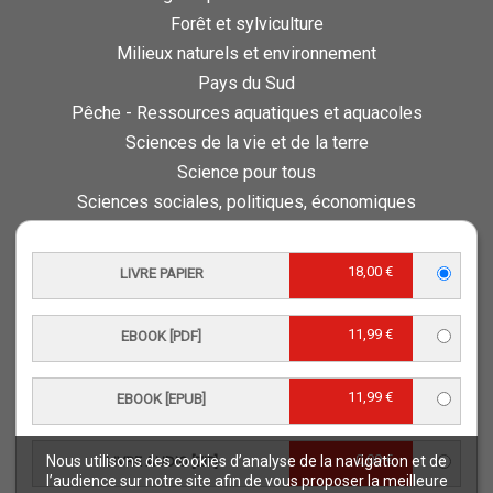
Forêt et sylviculture
Milieux naturels et environnement
Pays du Sud
Pêche - Ressources aquatiques et aquacoles
Sciences de la vie et de la terre
Science pour tous
Sciences sociales, politiques, économiques
ESPACE PRO
18,00 €
LIVRE PAPIER
Vous êtes auteur
Vous êtes journaliste
11,99 €
EBOOK [PDF]
Vous êtes libraire
Vous êtes bibliothécaire
11,99 €
Foreign rights
EBOOK [EPUB]
Procédure d'évaluation
0,00 €
Nous utilisons des cookies d’analyse de la navigation et de
LIVRE AUDIO [ZIP]
NOTRE SITE
l’audience sur notre site afin de vous proposer la meilleure