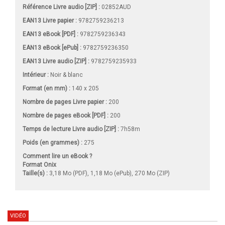
Référence Livre audio [ZIP] :
02852AUD
EAN13 Livre papier :
9782759236213
EAN13 eBook [PDF] :
9782759236343
EAN13 eBook [ePub] :
9782759236350
EAN13 Livre audio [ZIP] :
9782759235933
Intérieur :
Noir & blanc
Format (en mm)
:
140 x 205
Nombre de pages
Livre papier
:
200
Nombre de pages
eBook [PDF]
:
200
Temps de lecture Livre audio [ZIP] :
7h58m
Poids (en grammes) :
275
Comment lire un eBook ?
Format Onix
Taille(s) :
3,18 Mo (PDF), 1,18 Mo (ePub), 270 Mo (ZIP)
VIDÉO