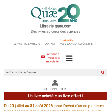
Librairie quae.com
Des livres au cœur des sciences
QUAE-OPEN
ESPACE PRO & AUTEURS
CONTACT
NOS EBOOKS EN ACCÈS LIBRE
Abonnez-
vous à la
newsletter
Rechercher
sur
le
site
SE CONNECTER
Un livre acheté = un livre offert !
Du 20 juillet au 31 août 2026
, pour l'achat d'un ou plusieurs