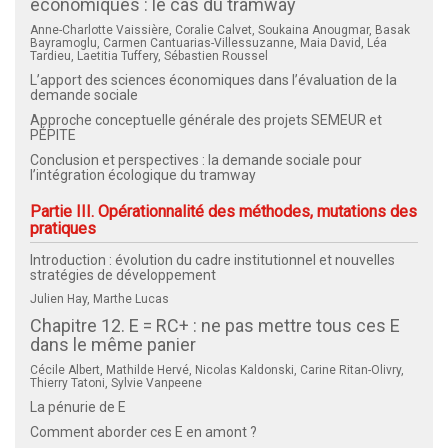
économiques : le cas du tramway
Anne-Charlotte Vaissière, Coralie Calvet, Soukaina Anougmar, Basak
Bayramoglu, Carmen Cantuarias-Villessuzanne, Maia David, Léa
Tardieu, Laetitia Tuffery, Sébastien Roussel
L’apport des sciences économiques dans l’évaluation de la
demande sociale
Approche conceptuelle générale des projets SEMEUR et
PÉPITE
Conclusion et perspectives : la demande sociale pour
l’intégration écologique du tramway
Partie III. Opérationnalité des méthodes, mutations des
pratiques
Introduction : évolution du cadre institutionnel et nouvelles
stratégies de développement
Julien Hay, Marthe Lucas
Chapitre 12. E = RC+ : ne pas mettre tous ces E
dans le même panier
Cécile Albert, Mathilde Hervé, Nicolas Kaldonski, Carine Ritan-Olivry,
Thierry Tatoni, Sylvie Vanpeene
La pénurie de E
Comment aborder ces E en amont ?