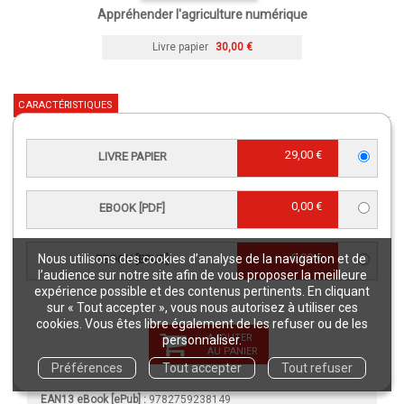
Appréhender l'agriculture numérique
Livre papier
30,00 €
CARACTÉRISTIQUES
29,00 €
LIVRE PAPIER
Langue(s) :
Français
Éditeur :
Éditions Quae
re
Édition :
1
édition
0,00 €
EBOOK [PDF]
Collection :
Synthèses
Publication :
1 février 2024
0,00 €
Nous utilisons des cookies d’analyse de la navigation et de
EBOOK [EPUB]
l’audience sur notre site afin de vous proposer la meilleure
Référence Livre papier :
02923
expérience possible et des contenus pertinents. En cliquant
Référence eBook [PDF] :
02923NUM
sur « Tout accepter », vous nous autorisez à utiliser ces
cookies. Vous êtes libre également de les refuser ou de les
Référence eBook [ePub] :
02923EPB
AJOUTER
personnaliser.
EAN13 Livre papier :
9782759238125
AU PANIER
Préférences
Tout accepter
Tout refuser
EAN13 eBook [PDF] :
9782759238132
EAN13 eBook [ePub] :
9782759238149