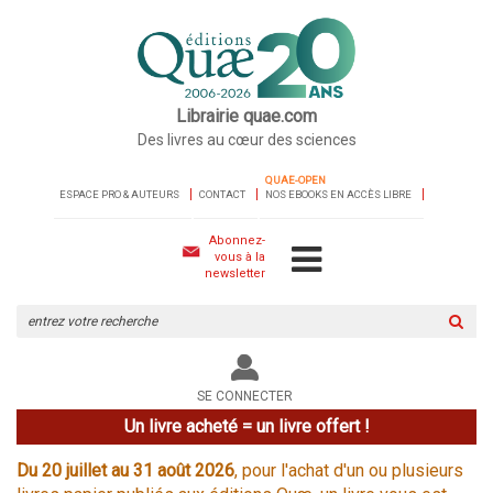
Librairie quae.com
Des livres au cœur des sciences
QUAE-OPEN
ESPACE PRO & AUTEURS
CONTACT
NOS EBOOKS EN ACCÈS LIBRE
Abonnez-
vous à la
newsletter
Rechercher
sur
le
site
SE CONNECTER
Un livre acheté = un livre offert !
Du 20 juillet au 31 août 2026
, pour l'achat d'un ou plusieurs