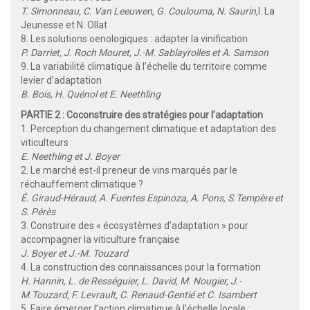
T. Simonneau, C. Van Leeuwen, G. Coulouma, N. Saurin,
I. La
Jeunesse et N. Ollat
8. Les solutions oenologiques : adapter la vinification
P. Darriet, J. Roch Mouret, J.-M. Sablayrolles et A. Samson
9. La variabilité climatique à l’échelle du territoire comme
levier d’adaptation
B. Bois, H. Quénol et E. Neethling
PARTIE 2 : Coconstruire des stratégies pour l’adaptation
1. Perception du changement climatique et adaptation des
viticulteurs
E. Neethling et J. Boyer
2. Le marché est-il preneur de vins marqués par le
réchauffement climatique ?
É. Giraud-Héraud, A. Fuentes Espinoza, A. Pons, S.Tempère et
S. Pérès
3. Construire des « écosystèmes d’adaptation » pour
accompagner la viticulture française
J. Boyer et J.-M. Touzard
4. La construction des connaissances pour la formation
H. Hannin, L. de Rességuier, L. David, M. Nougier, J.-
M.Touzard, F. Levrault, C. Renaud-Gentié et C. Isambert
5. Faire émerger l’action climatique à l’échelle locale :