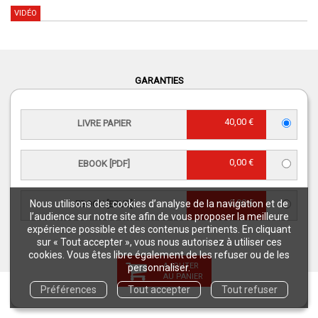
VIDÉO
GARANTIES
QUAE
* EN FRANCE MÉTROPOLITAINE
40,00 €
LIVRE PAPIER
LIVRAISON
PAIEMENT
ENTRE 3 ET 5
SÉCURISÉ
0,00 €
EBOOK [PDF]
JOURS OUVRÉS*
PAIEMENT :
LIVRAISON À 3€
0,00 €
Nous utilisons des cookies d’analyse de la navigation et de
EBOOK [EPUB]
l’audience sur notre site afin de vous proposer la meilleure
CHÈQUES, CB,
À PARTIR DE 50 € D'ACHAT*
expérience possible et des contenus pertinents. En cliquant
PAYPAL, MANDAT
sur « Tout accepter », vous nous autorisez à utiliser ces
ADMINISTRATIF, VIREMENT
cookies. Vous êtes libre également de les refuser ou de les
AJOUTER
personnaliser.
AU PANIER
Préférences
Tout accepter
Tout refuser
RETROUVEZ-NOUS