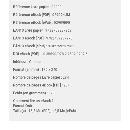
Référence Livre papier :
02909
Référence eBook [PDF] :
02909NUM
Référence eBook [ePub] :
02909EPB
EAN13 Livre papier :
9782759237968
EAN13 eBook [PDF] :
9782759237975
EAN13 eBook [ePub] :
9782759237982
DOI eBook [PDF] :
10.35690/978-2-7592-3797-5
Intérieur :
Couleur
Format (en mm)
:
170 x 240
Nombre de pages
Livre papier
:
284
Nombre de pages
eBook [PDF]
:
284
Poids (en grammes) :
670
Comment lire un eBook ?
Format Onix
Taille(s) :
15,8 Mo (PDF), 12,5 Mo (ePub)