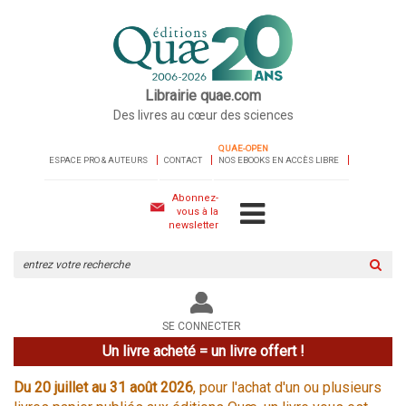
Librairie quae.com
Des livres au cœur des sciences
QUAE-OPEN
ESPACE PRO & AUTEURS
CONTACT
NOS EBOOKS EN ACCÈS LIBRE
Abonnez-
vous à la
newsletter
Rechercher
sur
le
site
SE CONNECTER
Un livre acheté = un livre offert !
Du 20 juillet au 31 août 2026
, pour l'achat d'un ou plusieurs