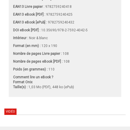
EAN13 Livre papier :
9782759240418
EAN13 eBook [PDF] :
9782759240425
EAN13 eBook [ePub] :
9782759240432
DOI eBook [PDF] :
10.35690/978-2-7592-4042-5
Intérieur :
Noir & blanc
Format (en mm)
:
120 x 190
Nombre de pages
Livre papier
:
108
Nombre de pages
eBook [PDF]
:
108
Poids (en grammes) :
110
Comment lire un eBook ?
Format Onix
Taille(s) :
1,03 Mo (PDF), 448 ko (ePub)
VIDÉO