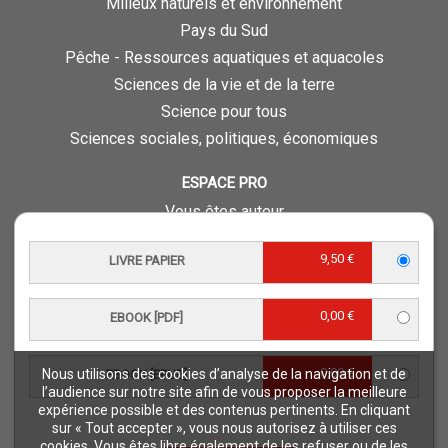
Milieux naturels et environnement
Pays du Sud
Pêche - Ressources aquatiques et aquacoles
Sciences de la vie et de la terre
Science pour tous
Sciences sociales, politiques, économiques
ESPACE PRO
Vous êtes auteur
Vous êtes journaliste
9,50 €
LIVRE PAPIER
Vous êtes libraire
Vous êtes bibliothécaire
0,00 €
Foreign rights
EBOOK [PDF]
Procédure d'évaluation
0,00 €
Nous utilisons des cookies d’analyse de la navigation et de
EBOOK [EPUB]
NOTRE SITE
l’audience sur notre site afin de vous proposer la meilleure
expérience possible et des contenus pertinents. En cliquant
Quae © 2018
sur « Tout accepter », vous nous autorisez à utiliser ces
Mentions légales
cookies. Vous êtes libre également de les refuser ou de les