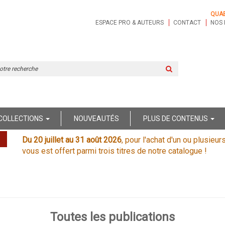
QUA
ESPACE PRO & AUTEURS
CONTACT
NOS 
Rechercher
sur
le
site
COLLECTIONS
NOUVEAUTÉS
PLUS DE CONTENUS
Du 20 juillet au 31 août 2026
, pour l'achat d'un ou plusieur
vous est offert parmi trois titres de notre catalogue !
Toutes les publications