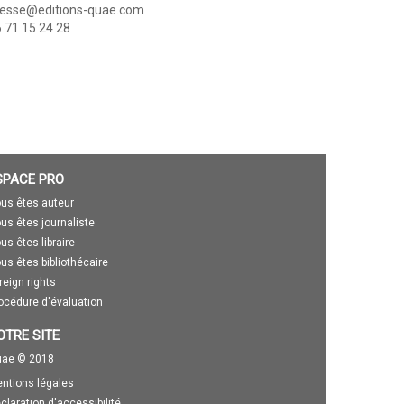
resse@editions-quae.com
 71 15 24 28
SPACE PRO
us êtes auteur
us êtes journaliste
us êtes libraire
us êtes bibliothécaire
reign rights
océdure d'évaluation
OTRE SITE
ae © 2018
ntions légales
claration d'accessibilité