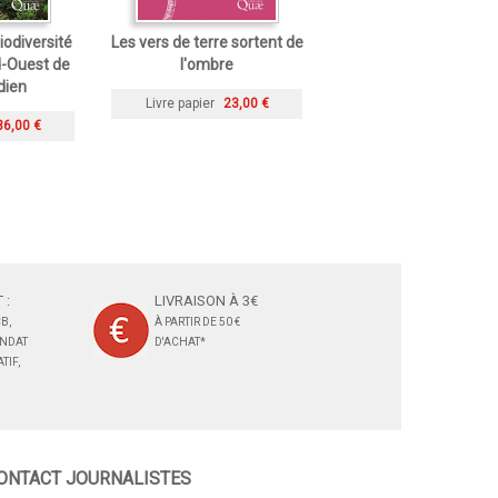
iodiversité
Les vers de terre sortent de
d-Ouest de
l'ombre
dien
Livre papier
23,00 €
36,00 €
 :
LIVRAISON À 3€
B,
À PARTIR DE 50 €
ANDAT
D'ACHAT*
TIF,
ONTACT JOURNALISTES