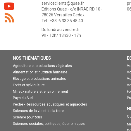
serviceclients@quae.fr
p
Éditions Quae - c/o INRAE RD 10 -
06
78026 Versailles Cedex
Tél : +33 6 33 35 48 40
Du lundi au vendredi
9h - 12h/ 13h30 - 17h
NOS THÉMATIQUES
E
Agriculture et productions végétales
Vo
Alimentation et nutrition humaine
Vo
Élevage et productions animales
Vo
Forêt et sylviculture
Vo
Milieux naturels et environnement
Fo
Pays du Sud
Pr
Pêche - Ressources aquatiques et aquacoles
N
Sciences de la vie et de la terre
Qu
Science pour tous
Sciences sociales, politiques, économiques
Me
Dé