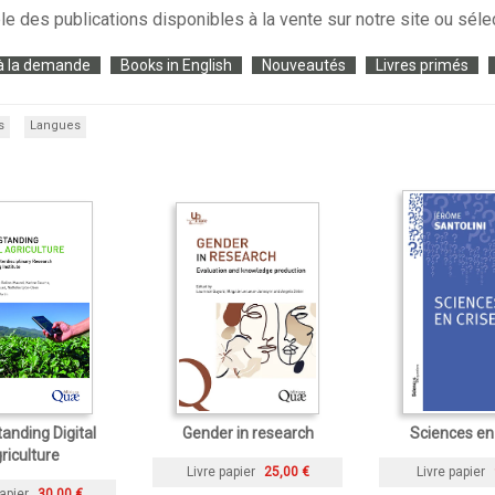
le des publications disponibles à la vente sur notre site ou séle
à la demande
Books in English
Nouveautés
Livres primés
s
Langues
anding Digital
Gender in research
Sciences en
riculture
Livre papier
25,00 €
Livre papier
apier
30,00 €