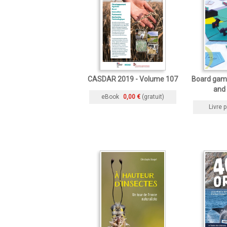
CASDAR 2019 - Volume 107
Board game
and
eBook
0,00 €
(gratuit)
Livre p