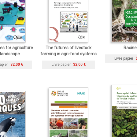
s for agriculture
The futures of livestock
Racine
 landscape
farming in agri-food systems
Livre papier
apier
32,00 €
Livre papier
32,00 €