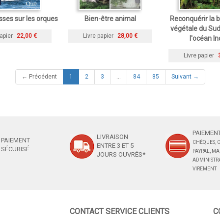
sses sur les orques
Bien-être animal
Reconquérir la b
végétale du Su
apier
22,00 €
Livre papier
28,00 €
l'océan In
Livre papier
(current)
← Précédent
1
2
3
…
84
85
Suivant →
PAIEMENT
LIVRAISON
PAIEMENT
CHÈQUES, C
ENTRE 3 ET 5
SÉCURISÉ
PAYPAL, M
JOURS OUVRÉS*
ADMINISTRA
VIREMENT
CONTACT SERVICE CLIENTS
C