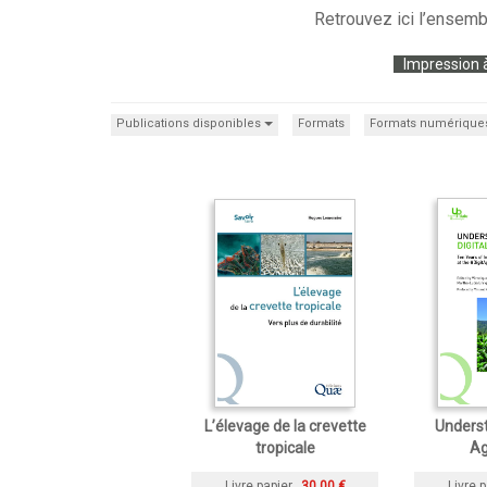
Retrouvez ici l’ensemb
Impression 
Publications disponibles
Formats
Formats numérique
L’élevage de la crevette
Underst
tropicale
Ag
Livre papier
30,00 €
Livre p