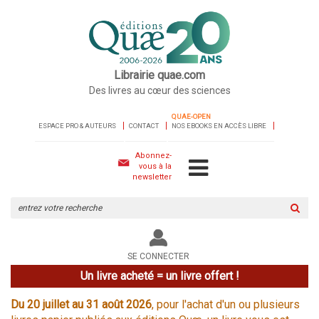
Librairie quae.com
Des livres au cœur des sciences
QUAE-OPEN
ESPACE PRO & AUTEURS
CONTACT
NOS EBOOKS EN ACCÈS LIBRE
Abonnez-
vous à la
newsletter
Rechercher
sur
le
site
SE CONNECTER
Un livre acheté = un livre offert !
Du 20 juillet au 31 août 2026
, pour l'achat d'un ou plusieurs