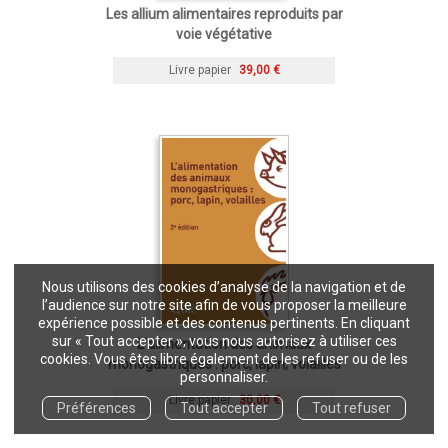
Les allium alimentaires reproduits par
voie végétative
Livre papier
39,00 €
Nous utilisons des cookies d’analyse de la navigation et de
l’audience sur notre site afin de vous proposer la meilleure
expérience possible et des contenus pertinents. En cliquant
sur « Tout accepter », vous nous autorisez à utiliser ces
L’alimentation des animaux
cookies. Vous êtes libre également de les refuser ou de les
monogastriques : porc, lapin, volailles
personnaliser.
Livre papier
30,00 €
Préférences
Tout accepter
Tout refuser