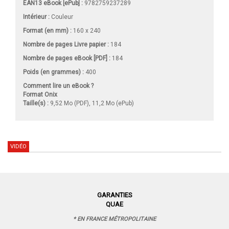
EAN13 eBook [ePub] :
9782759237289
Intérieur :
Couleur
Format (en mm)
:
160 x 240
Nombre de pages
Livre papier
:
184
Nombre de pages
eBook [PDF]
:
184
Poids (en grammes) :
400
Comment lire un eBook ?
Format Onix
Taille(s) :
9,52 Mo (PDF), 11,2 Mo (ePub)
VIDÉO
GARANTIES
QUAE
* EN FRANCE MÉTROPOLITAINE