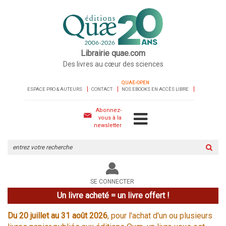
Librairie quae.com
Des livres au cœur des sciences
QUAE-OPEN
ESPACE PRO & AUTEURS
CONTACT
NOS EBOOKS EN ACCÈS LIBRE
Abonnez-
vous à la
newsletter
Rechercher
sur
le
site
SE CONNECTER
Un livre acheté = un livre offert !
Du 20 juillet au 31 août 2026
, pour l'achat d'un ou plusieurs