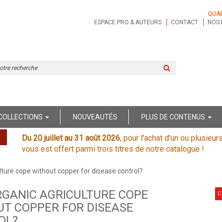
QUA
ESPACE PRO & AUTEURS
CONTACT
NOS 
Rechercher
sur
le
site
COLLECTIONS
NOUVEAUTÉS
PLUS DE CONTENUS
Du 20 juillet au 31 août 2026
, pour l'achat d'un ou plusieur
vous est offert parmi trois titres de notre catalogue !
lture cope without copper for disease control?
RGANIC AGRICULTURE COPE
C
T COPPER FOR DISEASE
OL?