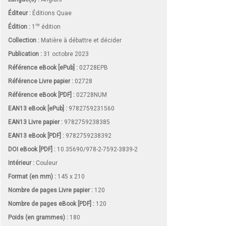
Éditeur :
Éditions Quae
re
Édition :
1
édition
Collection :
Matière à débattre et décider
Publication :
31 octobre 2023
Référence eBook [ePub] :
02728EPB
Référence Livre papier :
02728
Référence eBook [PDF] :
02728NUM
EAN13 eBook [ePub] :
9782759231560
EAN13 Livre papier :
9782759238385
EAN13 eBook [PDF] :
9782759238392
DOI eBook [PDF] :
10.35690/978-2-7592-3839-2
Intérieur :
Couleur
Format (en mm)
:
145 x 210
Nombre de pages
Livre papier
:
120
Nombre de pages
eBook [PDF]
:
120
Poids (en grammes) :
180