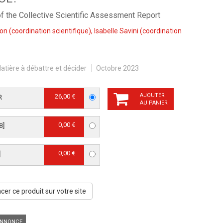
f the Collective Scientific Assessment Report
von
(coordination scientifique),
Isabelle Savini
(coordination
atière à débattre et décider
Octobre 2023
AJOUTER
26,00 €
R
AU PANIER
0,00 €
B]
0,00 €
]
er ce produit sur votre site
NNONCE