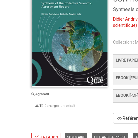
Synthesis o
Didier Andri
scientifique)
Collection :
M
LIVRE PAPIE
EBOOK [EPU
Agrandir
EBOOK [PDF
Télécharger un extrait
Référenc
PRÉSENTATION
SOMMAIRE
LU DANS LA PRESSE
A