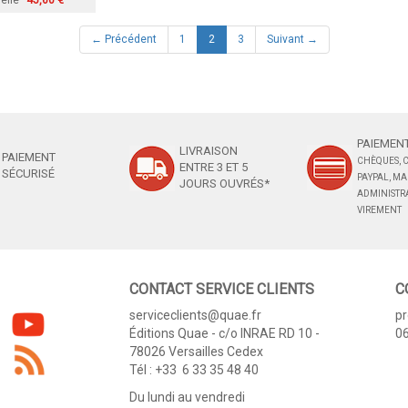
relié
45,60 €
(current)
← Précédent
1
2
3
Suivant →
PAIEMENT
LIVRAISON
PAIEMENT
CHÈQUES, C
ENTRE 3 ET 5
SÉCURISÉ
PAYPAL, M
JOURS OUVRÉS*
ADMINISTRA
VIREMENT
CONTACT SERVICE CLIENTS
C
serviceclients@quae.fr
p
Éditions Quae - c/o INRAE RD 10 -
06
78026 Versailles Cedex
Tél : +33 6 33 35 48 40
Du lundi au vendredi