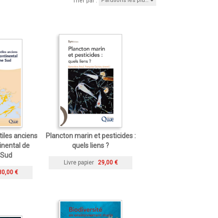
Parutions les plu…
Trier par :
tiles anciens
Plancton marin et pesticides :
inental de
quels liens ?
 Sud
Livre papier
29,00 €
30,00 €