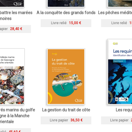
attre les marées
A la conquête des grands fonds
Les pêches médit
noires
Livre relié
15,00 €
Livre relié
1
apier
28,40 €
rés marins du golfe
La gestion du trait de côte
Les requ
gne à la Manche
Livre papier
36,50 €
Livre papier
rientale