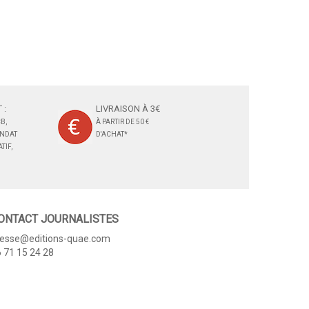
 :
LIVRAISON À 3€
B,
À PARTIR DE 50 €
ANDAT
D'ACHAT*
TIF,
ONTACT JOURNALISTES
resse@editions-quae.com
 71 15 24 28