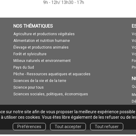
9h - 12h/ 13h30 - 17h
NOS THÉMATIQUES
E
Agriculture et productions végétales
Vo
Alimentation et nutrition humaine
Vo
Élevage et productions animales
Vo
Forêt et sylviculture
Vo
Milieux naturels et environnement
Fo
Pays du Sud
Pr
Pêche - Ressources aquatiques et aquacoles
N
Sciences de la vie et de la terre
Qu
Science pour tous
Sciences sociales, politiques, économiques
Me
Dé
nce sur notre site afin de vous proposer la meilleure expérience possible
à utiliser ces cookies. Vous êtes libre également de les refuser ou de le
Préférences
Tout accepter
Tout refuser