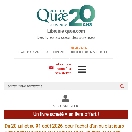
Librairie quae.com
Des livres au cœur des sciences
QUAE-OPEN
ESPACE PRO & AUTEURS
CONTACT
NOS EBOOKS EN ACCÈS LIBRE
Abonnez-
vous à la
newsletter
Rechercher
sur
le
site
SE CONNECTER
Un livre acheté = un livre offert !
Du 20 juillet au 31 août 2026
, pour l'achat d'un ou plusieurs