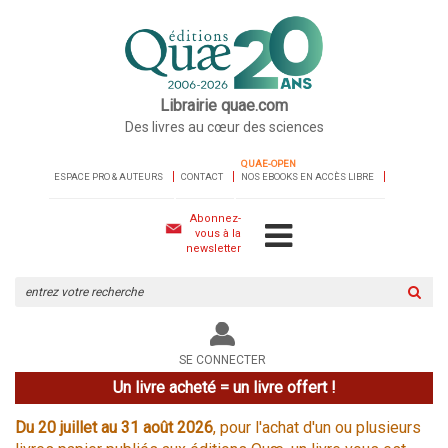
Librairie quae.com
Des livres au cœur des sciences
QUAE-OPEN
ESPACE PRO & AUTEURS
CONTACT
NOS EBOOKS EN ACCÈS LIBRE
Abonnez-
vous à la
newsletter
Rechercher
sur
le
site
SE CONNECTER
Un livre acheté = un livre offert !
Du 20 juillet au 31 août 2026
, pour l'achat d'un ou plusieurs