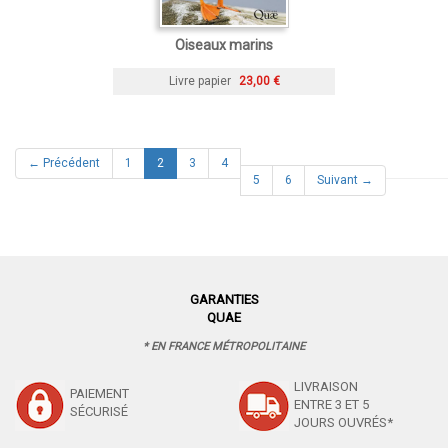
Oiseaux marins
Livre papier
23,00 €
(current)
← Précédent
1
2
3
4
5
6
Suivant →
GARANTIES
QUAE
* EN FRANCE MÉTROPOLITAINE
LIVRAISON
PAIEMENT
ENTRE 3 ET 5
SÉCURISÉ
JOURS OUVRÉS*