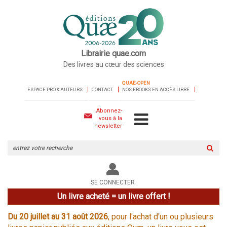
Librairie quae.com
Des livres au cœur des sciences
QUAE-OPEN
ESPACE PRO & AUTEURS
CONTACT
NOS EBOOKS EN ACCÈS LIBRE
Abonnez-
vous à la
newsletter
Rechercher
sur
le
site
SE CONNECTER
Un livre acheté = un livre offert !
Du 20 juillet au 31 août 2026
, pour l'achat d'un ou plusieurs