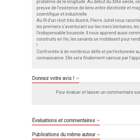
problème de la longitude. Au début du XIXe siècle, c
preuve de l’existence de liens entre électricité et ma
scientifique et industrielle.
Au fil d’un récit très illustré, Pierre Juhel nous rac
les premiers s’aventurant sur les mers lointaines, le
l’indispensable boussole. Il nous apprend aussi commen
construits en fer, les savants se mobilisent pour ren
!
Confrontée à de nombreux défis et perfectionnée au c
connaissance. Elle sera finalement vaincue par l’app
Donnez votre avis !
Pour évaluer et laisser un commentaire sur
Évaluations et commentaires
Publications du même auteur