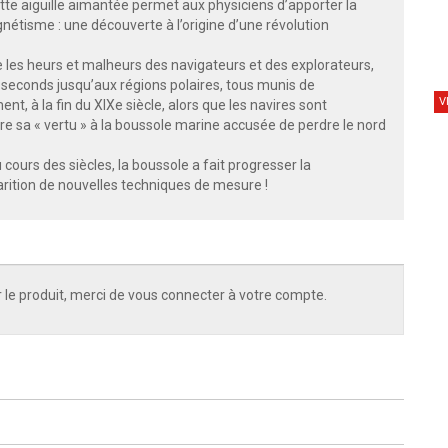
ette aiguille aimantée permet aux physiciens d’apporter la
gnétisme : une découverte à l’origine d’une révolution
onte les heurs et malheurs des navigateurs et des explorateurs,
s seconds jusqu’aux régions polaires, tous munis de
V
t, à la fin du XIXe siècle, alors que les navires sont
dre sa « vertu » à la boussole marine accusée de perdre le nord
ours des siècles, la boussole a fait progresser la
arition de nouvelles techniques de mesure !
 le produit, merci de vous connecter à votre compte.