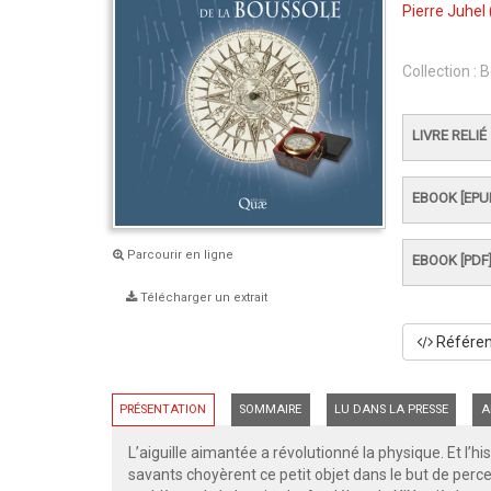
Pierre Juhel
Collection :
B
LIVRE RELIÉ
EBOOK [EPU
Parcourir en ligne
EBOOK [PDF
Télécharger un extrait
Référenc
PRÉSENTATION
SOMMAIRE
LU DANS LA PRESSE
A
L’aiguille aimantée a révolutionné la physique. Et l’hi
savants choyèrent ce petit objet dans le but de perc