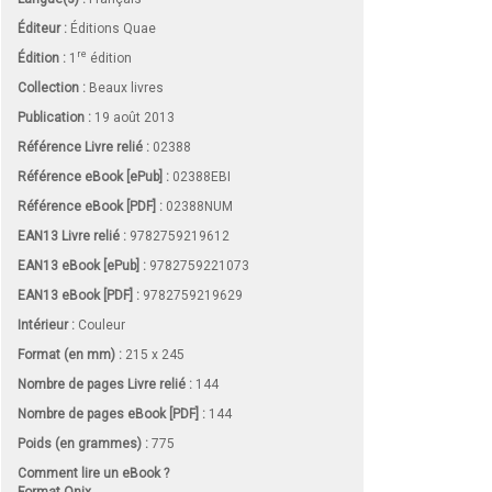
Éditeur :
Éditions Quae
re
Édition :
1
édition
Collection :
Beaux livres
Publication :
19 août 2013
Référence Livre relié :
02388
Référence eBook [ePub] :
02388EBI
Référence eBook [PDF] :
02388NUM
EAN13 Livre relié :
9782759219612
EAN13 eBook [ePub] :
9782759221073
EAN13 eBook [PDF] :
9782759219629
Intérieur :
Couleur
Format (en mm)
:
215 x 245
Nombre de pages
Livre relié
:
144
Nombre de pages
eBook [PDF]
:
144
Poids (en grammes) :
775
Comment lire un eBook ?
Format Onix