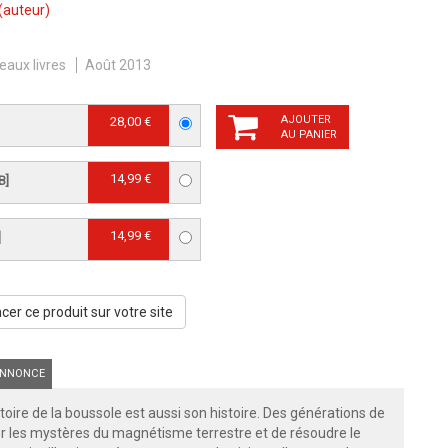
(auteur)
eaux livres
Août 2013
AJOUTER
28,00 €
AU PANIER
14,99 €
B]
14,99 €
]
er ce produit sur votre site
NNONCE
stoire de la boussole est aussi son histoire. Des générations de
er les mystères du magnétisme terrestre et de résoudre le