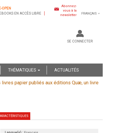
Abonnez-
E-OPEN
vous à la
EBOOKS EN ACCÈS LIBRE
FRANÇAIS
newsletter
SE CONNECTER
THÉMATIQUES
ACTUALITÉS
s livres papier publiés aux éditions Quæ, un livre
ARACTÉRISTIQUES
Langue(s) :
Français