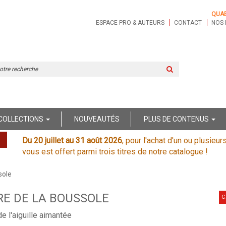
QUA
ESPACE PRO & AUTEURS
CONTACT
NOS 
Rechercher
sur
le
site
COLLECTIONS
NOUVEAUTÉS
PLUS DE CONTENUS
Du 20 juillet au 31 août 2026
, pour l'achat d'un ou plusieur
vous est offert parmi trois titres de notre catalogue !
sole
RE DE LA BOUSSOLE
C
de l'aiguille aimantée