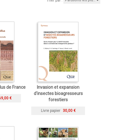
Parutions les plu…
Trier par :
llus de France
Invasion et expansion
d'insectes bioagresseurs
69,00 €
forestiers
Livre papier
30,00 €