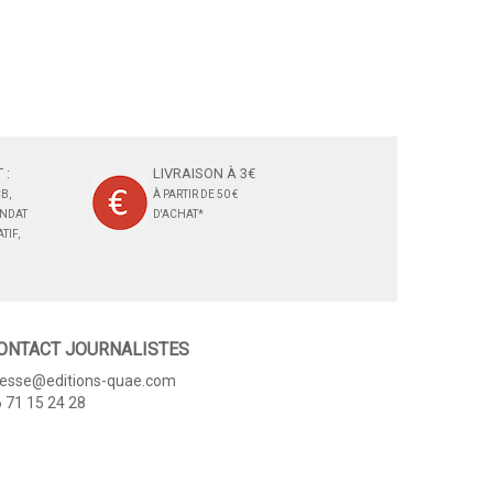
 :
LIVRAISON À 3€
B,
À PARTIR DE 50 €
ANDAT
D'ACHAT*
TIF,
ONTACT JOURNALISTES
resse@editions-quae.com
 71 15 24 28