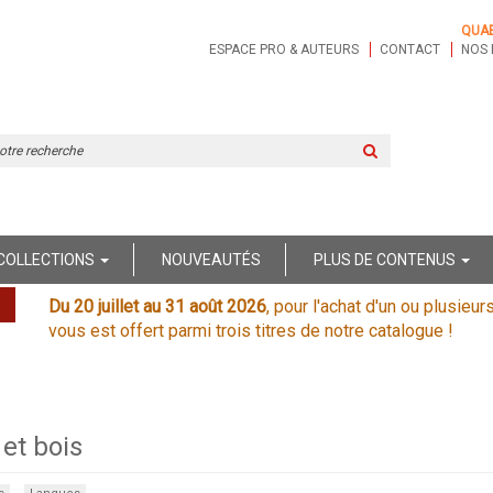
QUA
ESPACE PRO & AUTEURS
CONTACT
NOS 
Rechercher
sur
le
site
COLLECTIONS
NOUVEAUTÉS
PLUS DE CONTENUS
Du 20 juillet au 31 août 2026
, pour l'achat d'un ou plusieur
vous est offert parmi trois titres de notre catalogue !
 et bois