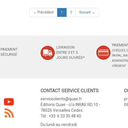
(current)
← Précédent
1
2
Suivant →
PAIEMENT
LIVRAISON
PAIEMENT
CHÈQUES, C
ENTRE 3 ET 5
SÉCURISÉ
PAYPAL, M
JOURS OUVRÉS*
ADMINISTRA
VIREMENT
CONTACT SERVICE CLIENTS
C
serviceclients@quae.fr
p
Éditions Quae - c/o INRAE RD 10 -
06
78026 Versailles Cedex
Tél : +33 6 33 35 48 40
Du lundi au vendredi