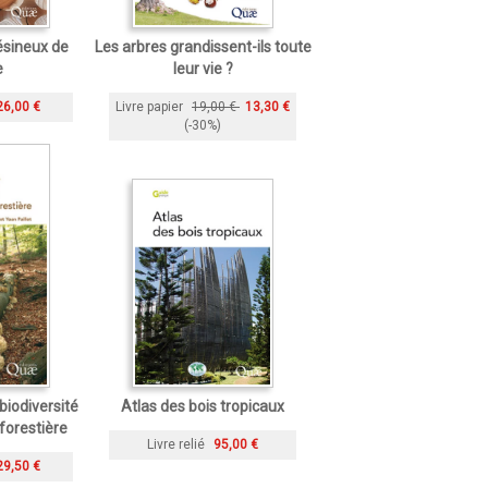
ésineux de
Les arbres grandissent-ils toute
e
leur vie ?
26,00 €
Livre papier
19,00 €
13,30 €
(-30%)
biodiversité
Atlas des bois tropicaux
forestière
Livre relié
95,00 €
29,50 €