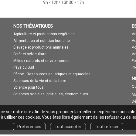
9h - 12h/ 13h30 - 17h
NOS THÉMATIQUES
E
Agriculture et productions végétales
Vo
Alimentation et nutrition humaine
Vo
Élevage et productions animales
Vo
Forêt et sylviculture
Vo
Milieux naturels et environnement
Fo
Pays du Sud
Pr
Pêche - Ressources aquatiques et aquacoles
N
Sciences de la vie et de la terre
Qu
Science pour tous
Sciences sociales, politiques, économiques
Me
Dé
nce sur notre site afin de vous proposer la meilleure expérience possible
à utiliser ces cookies. Vous êtes libre également de les refuser ou de le
Préférences
Tout accepter
Tout refuser