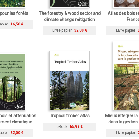
 pour les forêts
The forestry & wood sector and
Atlas des bois r
climate change mitigation
Franc
apier
16,50 €
Livre papier
32,00 €
Livre papier
-bois et atténuation
Tropical timber atlas
Mieux intégrer la 
ment climatique
dans la gestion 
eBook
65,99 €
apier
32,00 €
Livre papier