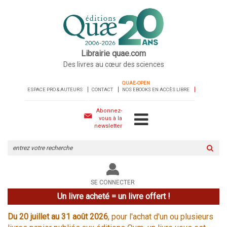
Librairie quae.com
Des livres au cœur des sciences
QUAE-OPEN
ESPACE PRO & AUTEURS
CONTACT
NOS EBOOKS EN ACCÈS LIBRE
Abonnez-
vous à la
newsletter
Rechercher
sur
le
site
SE CONNECTER
Un livre acheté = un livre offert !
Du 20 juillet au 31 août 2026
, pour l'achat d'un ou plusieurs