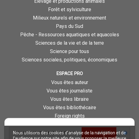
Élevage et productions animales
Forêt et sylviculture
Milieux naturels et environnement
Pays du Sud
Pêche - Ressources aquatiques et aquacoles
Sciences de la vie et de la terre
Science pour tous
Sciences sociales, politiques, économiques
ESPACE PRO
Vous êtes auteur
Vous êtes journaliste
Vous êtes libraire
Vous êtes bibliothécaire
Foreign rights
Procédure d'évaluation
24,00 €
Nous utilisons des cookies d’analyse de la navigation et de
ABONNEMENT 1 AN (2 NUMÉROS)
NOTRE SITE
l’audience sur notre site afin de vous proposer la meilleure