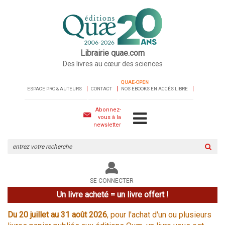
Librairie quae.com
Des livres au cœur des sciences
QUAE-OPEN
ESPACE PRO & AUTEURS
CONTACT
NOS EBOOKS EN ACCÈS LIBRE
Abonnez-
vous à la
newsletter
Rechercher
sur
le
site
SE CONNECTER
Un livre acheté = un livre offert !
Du 20 juillet au 31 août 2026
, pour l'achat d'un ou plusieurs