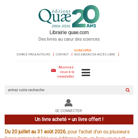
Librairie quae.com
Des livres au cœur des sciences
QUAE-OPEN
ESPACE PRO & AUTEURS
CONTACT
NOS EBOOKS EN ACCÈS LIBRE
Abonnez-
vous à la
newsletter
Rechercher
sur
le
site
SE CONNECTER
Un livre acheté = un livre offert !
Du 20 juillet au 31 août 2026
, pour l'achat d'un ou plusieurs