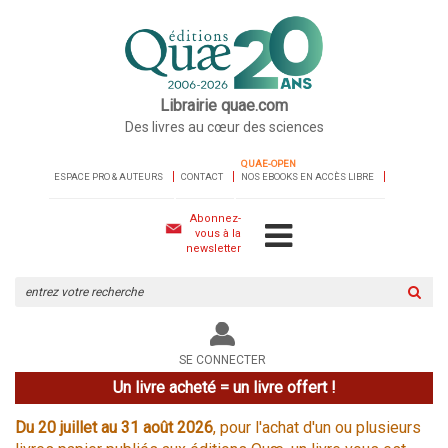
Librairie quae.com
Des livres au cœur des sciences
QUAE-OPEN
ESPACE PRO & AUTEURS
CONTACT
NOS EBOOKS EN ACCÈS LIBRE
Abonnez-
vous à la
newsletter
Rechercher
sur
le
site
SE CONNECTER
Un livre acheté = un livre offert !
Du 20 juillet au 31 août 2026
, pour l'achat d'un ou plusieurs