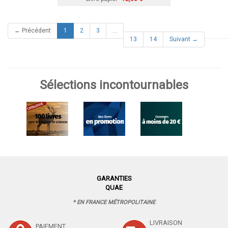
(current)
← Précédent
1
2
3
…
13
14
Suivant →
Sélections incontournables
GARANTIES
QUAE
* EN FRANCE MÉTROPOLITAINE
LIVRAISON
PAIEMENT