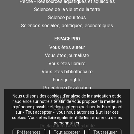
Pêche - Ressources aquatiques et aquacoles
Sciences de la vie et de la terre
Science pour tous
Sciences sociales, politiques, économiques
ESPACE PRO
Vous êtes auteur
Vous êtes journaliste
Vous êtes libraire
Vous êtes bibliothécaire
Foreign rights
Procédure d'évaluation
Nous utilisons des cookies d’analyse de la navigation et de
NOTRE SITE
l’audience sur notre site afin de vous proposer la meilleure
expérience possible et des contenus pertinents. En cliquant
Quae © 2018
sur « Tout accepter », vous nous autorisez à utiliser ces
Mentions légales
cookies. Vous êtes libre également de les refuser ou de les
personnaliser.
Déclaration d'accessibilité
Préférences
Tout accepter
Tout refuser