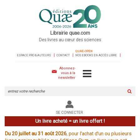
Librairie quae.com
Des livres au cœur des sciences
QUAE-OPEN
ESPACE PRO & AUTEURS
CONTACT
NOS EBOOKS EN ACCÈS LIBRE
Abonnez-
vous à la
newsletter
Rechercher
sur
le
site
SE CONNECTER
Un livre acheté = un livre offert !
Du 20 juillet au 31 août 2026
, pour l'achat d'un ou plusieurs