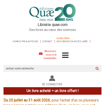
Librairie quae.com
Des livres au cœur des sciences
QUAE-OPEN
ESPACE PRO & AUTEURS
CONTACT
NOS EBOOKS EN ACCÈS LIBRE
Abonnez-
vous à la
newsletter
Rechercher
sur
le
site
SE CONNECTER
Un livre acheté = un livre offert !
Du 20 juillet au 31 août 2026
, pour l'achat d'un ou plusieurs