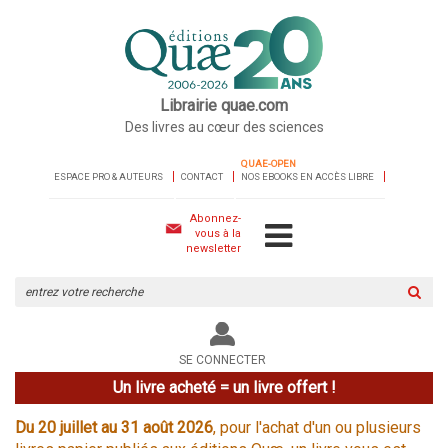
Librairie quae.com
Des livres au cœur des sciences
QUAE-OPEN
ESPACE PRO & AUTEURS
CONTACT
NOS EBOOKS EN ACCÈS LIBRE
Abonnez-
vous à la
newsletter
Rechercher
sur
le
site
SE CONNECTER
Un livre acheté = un livre offert !
Du 20 juillet au 31 août 2026
, pour l'achat d'un ou plusieurs