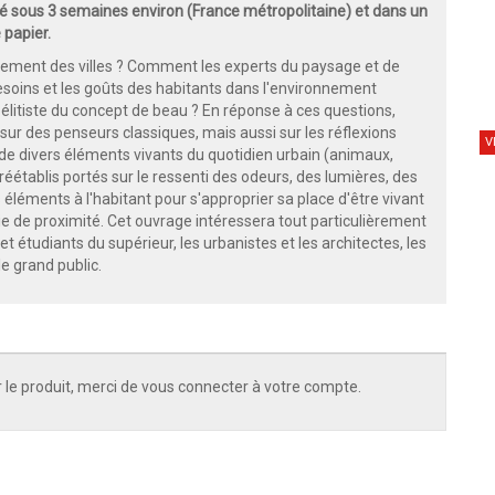
 sous 3 semaines environ (France métropolitaine) et dans un
 papier.
agement des villes ? Comment les experts du paysage et de
soins et les goûts des habitants dans l'environnement
élitiste du concept de beau ? En réponse à ces questions,
ur des penseurs classiques, mais aussi sur les réflexions
V
s de divers éléments vivants du quotidien urbain (animaux,
préétablis portés sur le ressenti des odeurs, des lumières, des
 éléments à l'habitant pour s'approprier sa place d'être vivant
ie de proximité. Cet ouvrage intéressera tout particulièrement
t étudiants du supérieur, les urbanistes et les architectes, les
le grand public.
 le produit, merci de vous connecter à votre compte.