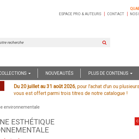
QUA
ESPACE PRO & AUTEURS
CONTACT
NOS 
Rechercher
sur
le
site
COLLECTIONS
NOUVEAUTÉS
PLUS DE CONTENUS
Du 20 juillet au 31 août 2026
, pour l'achat d'un ou plusieur
vous est offert parmi trois titres de notre catalogue !
ue environnementale
UNE ESTHÉTIQUE
C
ONNEMENTALE