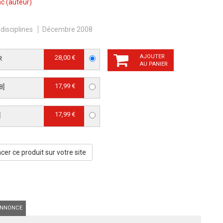
nc
(auteur)
ndisciplines
Décembre 2008
AJOUTER
28,00 €
R
AU PANIER
17,99 €
B]
17,99 €
]
er ce produit sur votre site
NNONCE