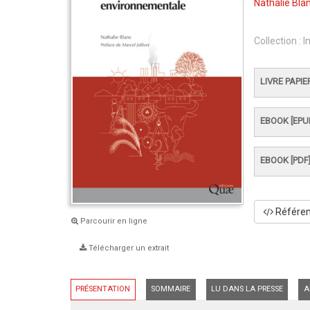
Nathalie Bla
Collection :
I
LIVRE PAPIE
EBOOK [EPU
EBOOK [PDF
Référenc
Parcourir en ligne
Télécharger un extrait
PRÉSENTATION
SOMMAIRE
LU DANS LA PRESSE
A