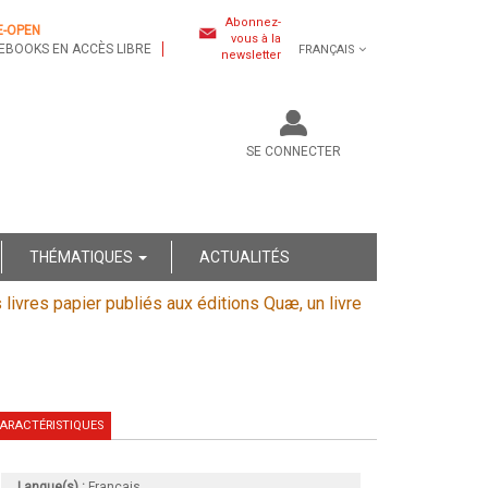
Abonnez-
E-OPEN
vous à la
EBOOKS EN ACCÈS LIBRE
FRANÇAIS
newsletter
SE CONNECTER
THÉMATIQUES
ACTUALITÉS
s livres papier publiés aux éditions Quæ, un livre
ARACTÉRISTIQUES
Langue(s) :
Français