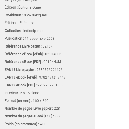
Éditeur :
Éditions Quae
Co-éditeur :
NSS-Dialogues
re
Édition :
1
édition
Collection :
Indisciplines
Publication :
11 décembre 2008
Référence Livre papier :
02104
Référence eBook [ePub] :
02104EPB
Référence eBook [PDF] :
02104NUM
EAN13 Livre papier :
9782759201129
EAN13 eBook [ePub] :
9782759215775
EAN13 eBook [PDF] :
9782759201808
Intérieur :
Noir & blanc
Format (en mm)
:
160 x 240
Nombre de pages
Livre papier
:
228
Nombre de pages
eBook [PDF]
:
228
Poids (en grammes) :
410