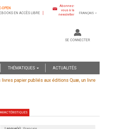
Abonnez-
E-OPEN
vous à la
EBOOKS EN ACCÈS LIBRE
FRANÇAIS
newsletter
SE CONNECTER
THÉMATIQUES
ACTUALITÉS
s livres papier publiés aux éditions Quæ, un livre
ARACTÉRISTIQUES
Langue(s) :
Français