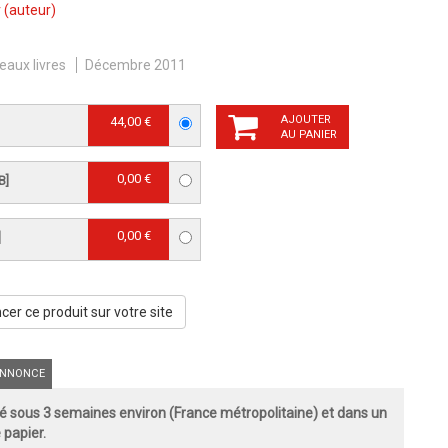
r
(auteur)
eaux livres
Décembre 2011
AJOUTER
44,00 €
AU PANIER
0,00 €
B]
0,00 €
]
er ce produit sur votre site
NNONCE
 sous 3 semaines environ (France métropolitaine) et dans un
 papier.