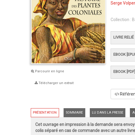
Serge Volpe
Collection :
B
LIVRE RELIÉ
EBOOK [EPU
Parcourir en ligne
EBOOK [PDF
Télécharger un extrait
Référenc
PRÉSENTATION
SOMMAIRE
LU DANS LA PRESSE
A
Cet ouvrage en impression à la demande sera envoyé
colis séparé en cas de commande avec un autre livre