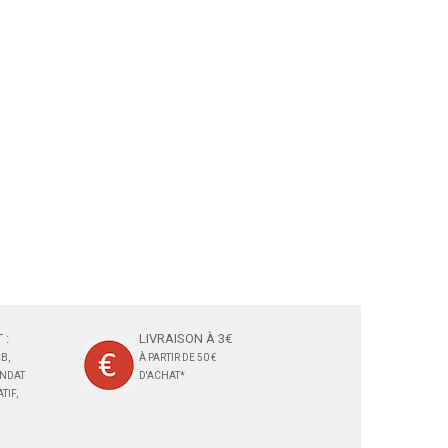
 :
LIVRAISON À 3€
B,
À PARTIR DE 50 €
ANDAT
D'ACHAT*
TIF,