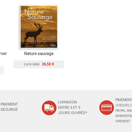
rver
Nature sauvage
Livre relié
26,50 €
PAIEMENT
LIVRAISON
PAIEMENT
CHÈQUES, C
ENTRE 3 ET 5
SÉCURISÉ
PAYPAL, M
JOURS OUVRÉS*
ADMINISTRA
VIREMENT