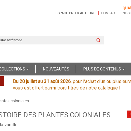
QUA
ESPACE PRO & AUTEURS
CONTACT
NOS 
Rechercher
sur
le
site
COLLECTIONS
NOUVEAUTÉS
PLUS DE CONTENUS
Du 20 juillet au 31 août 2026
, pour l'achat d'un ou plusieur
vous est offert parmi trois titres de notre catalogue !
antes coloniales
STOIRE DES PLANTES COLONIALES
C
a vanille