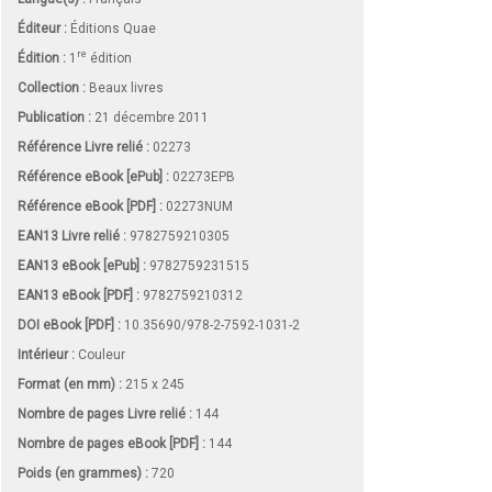
Éditeur :
Éditions Quae
re
Édition :
1
édition
Collection :
Beaux livres
Publication :
21 décembre 2011
Référence Livre relié :
02273
Référence eBook [ePub] :
02273EPB
Référence eBook [PDF] :
02273NUM
EAN13 Livre relié :
9782759210305
EAN13 eBook [ePub] :
9782759231515
EAN13 eBook [PDF] :
9782759210312
DOI eBook [PDF] :
10.35690/978-2-7592-1031-2
Intérieur :
Couleur
Format (en mm)
:
215 x 245
Nombre de pages
Livre relié
:
144
Nombre de pages
eBook [PDF]
:
144
Poids (en grammes) :
720