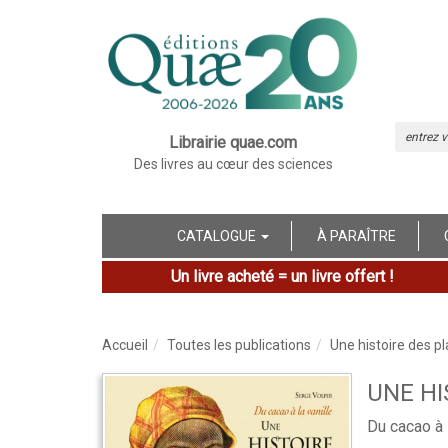
Librairie quae.com
Des livres au cœur des sciences
CATALOGUE
À PARAÎTRE
Un livre acheté = un livre offert !
Accueil
Toutes les publications
Une histoire des pl
UNE HI
Du cacao à l