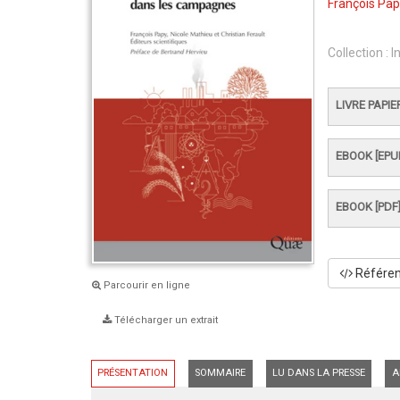
François Pa
Collection :
I
LIVRE PAPIE
EBOOK [EPU
EBOOK [PDF
Référenc
Parcourir en ligne
Télécharger un extrait
PRÉSENTATION
SOMMAIRE
LU DANS LA PRESSE
A