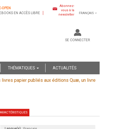
Abonnez-
E-OPEN
vous à la
EBOOKS EN ACCÈS LIBRE
FRANÇAIS
newsletter
SE CONNECTER
THÉMATIQUES
ACTUALITÉS
s livres papier publiés aux éditions Quæ, un livre
ARACTÉRISTIQUES
Langue(s) :
Français