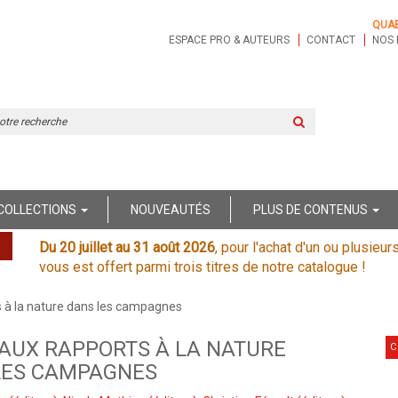
QUA
ESPACE PRO & AUTEURS
CONTACT
NOS 
Rechercher
sur
le
site
COLLECTIONS
NOUVEAUTÉS
PLUS DE CONTENUS
Du 20 juillet au 31 août 2026
, pour l'achat d'un ou plusieur
vous est offert parmi trois titres de notre catalogue !
 à la nature dans les campagnes
AUX RAPPORTS À LA NATURE
C
LES CAMPAGNES