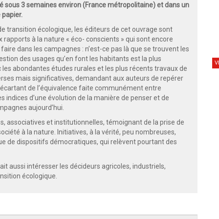
 sous 3 semaines environ (France métropolitaine) et dans un
 papier.
 transition écologique, les éditeurs de cet ouvrage sont
rapports à la nature « éco- conscients » qui sont encore
le faire dans les campagnes : n’est-ce pas là que se trouvent les
estion des usages qu’en font les habitants est la plus
V
 les abondantes études rurales et les plus récents travaux de
verses mais significatives, demandant aux auteurs de repérer
 s’écartant de l’équivalence faite communément entre
s indices d’une évolution de la manière de penser et de
campagnes aujourd’hui.
s, associatives et institutionnelles, témoignant de la prise de
ociété à la nature. Initiatives, à la vérité, peu nombreuses,
de dispositifs démocratiques, qui relèvent pourtant des
ait aussi intéresser les décideurs agricoles, industriels,
ansition écologique.