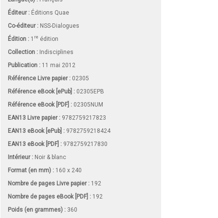
Éditeur :
Éditions Quae
Co-éditeur :
NSS-Dialogues
re
Édition :
1
édition
Collection :
Indisciplines
Publication :
11 mai 2012
Référence Livre papier :
02305
Référence eBook [ePub] :
02305EPB
Référence eBook [PDF] :
02305NUM
EAN13 Livre papier :
9782759217823
EAN13 eBook [ePub] :
9782759218424
EAN13 eBook [PDF] :
9782759217830
Intérieur :
Noir & blanc
Format (en mm)
:
160 x 240
Nombre de pages
Livre papier
:
192
Nombre de pages
eBook [PDF]
:
192
Poids (en grammes) :
360