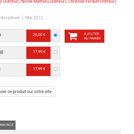
py
(éditeur),
Nicole Mathieu
(éditeur),
Christian Férault
(éditeur)
ndisciplines
Mai 2012
AJOUTER
26,00 €
R
AU PANIER
17,99 €
B]
17,99 €
]
er ce produit sur votre site
NNONCE