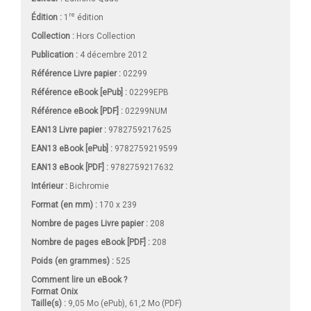
re
Édition :
1
édition
Collection :
Hors Collection
Publication :
4 décembre 2012
Référence Livre papier :
02299
Référence eBook [ePub] :
02299EPB
Référence eBook [PDF] :
02299NUM
EAN13 Livre papier :
9782759217625
EAN13 eBook [ePub] :
9782759219599
EAN13 eBook [PDF] :
9782759217632
Intérieur :
Bichromie
Format (en mm)
:
170 x 239
Nombre de pages
Livre papier
:
208
Nombre de pages
eBook [PDF]
:
208
Poids (en grammes) :
525
Comment lire un eBook ?
Format Onix
Taille(s) :
9,05 Mo (ePub), 61,2 Mo (PDF)