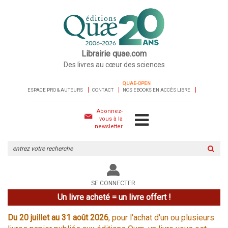
Librairie quae.com
Des livres au cœur des sciences
QUAE-OPEN
ESPACE PRO & AUTEURS
CONTACT
NOS EBOOKS EN ACCÈS LIBRE
Abonnez-
vous à la
newsletter
Rechercher
sur
le
site
SE CONNECTER
Un livre acheté = un livre offert !
Du 20 juillet au 31 août 2026
, pour l'achat d'un ou plusieurs