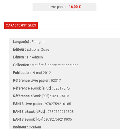
Livre papier
16,00 €
CARACTÉRISTIQUES
Langue(s) :
Français
Éditeur :
Éditions Quae
re
Édition :
1
édition
Collection :
Matière à débattre et décider
Publication :
9 mai 2012
Référence Livre papier :
02317
Référence eBook [ePub] :
02317EPB
Référence eBook [PDF] :
02317NUM
EAN13 Livre papier :
9782759216185
EAN13 eBook [ePub] :
9782759219308
EAN13 eBook [PDF] :
9782759218035
Intérieur :
Couleur