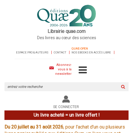
Librairie quae.com
Des livres au cœur des sciences
QUAE-OPEN
ESPACE PRO & AUTEURS
CONTACT
NOS EBOOKS EN ACCÈS LIBRE
Abonnez-
vous à la
newsletter
Rechercher
sur
le
site
SE CONNECTER
Un livre acheté = un livre offert !
Du 20 juillet au 31 août 2026
, pour l'achat d'un ou plusieurs