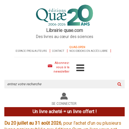
Librairie quae.com
Des livres au cœur des sciences
QUAE-OPEN
ESPACE PRO & AUTEURS
CONTACT
NOS EBOOKS EN ACCÈS LIBRE
Abonnez-
vous à la
newsletter
Rechercher
sur
le
site
SE CONNECTER
Un livre acheté = un livre offert !
Du 20 juillet au 31 août 2026
, pour l'achat d'un ou plusieurs