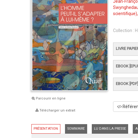
Jean-Françoi
Swyngheda
scientifique)
Collection :
H
LIVRE PAPIE
EBOOK [EPU
EBOOK [PDF
Parcourir en ligne
Référenc
Télécharger un extrait
PRÉSENTATION
SOMMAIRE
LU DANS LA PRESSE
A