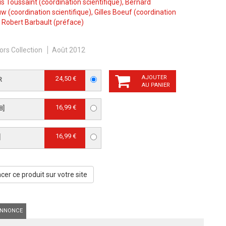
s Toussaint
(coordination scientifique),
Bernard
uw
(coordination scientifique),
Gilles Boeuf
(coordination
,
Robert Barbault
(préface)
ors Collection
Août 2012
AJOUTER
24,50 €
R
AU PANIER
16,99 €
B]
16,99 €
]
er ce produit sur votre site
NNONCE