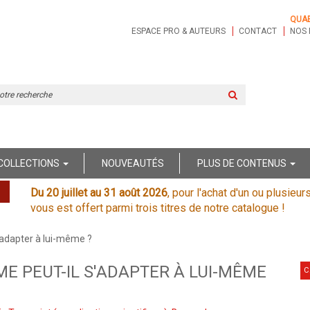
QUA
ESPACE PRO & AUTEURS
CONTACT
NOS 
Rechercher
sur
le
site
COLLECTIONS
NOUVEAUTÉS
PLUS DE CONTENUS
Du 20 juillet au 31 août 2026
, pour l'achat d'un ou plusieur
vous est offert parmi trois titres de notre catalogue !
'adapter à lui-même ?
E PEUT-IL S'ADAPTER À LUI-MÊME
C