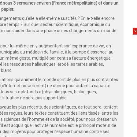
 sous 3 semaines environ (France métropolitaine) et dans un
 papier.
angements qu’elle a elle-même suscités ? En a-t-elle encore
core temps ? Sur quel secteur scientifique, économique ou
 pour nous aider dans une phase où les changements du monde
V
 pour lui-même en y augmentant son espérance de vie, en
municipale, au médecin de famille, à la pompe à essence, au
 d’un même geste, multiplié par cent sa facture énergétique
 les ressources halieutiques, érodé les terres arables,
 blanc.
gulations qui animent le monde sont de plus en plus contraintes
s (d’Internet notamment) ne donne pour autant la capacité
 tous ses « plafonds » (physiologiques, biologiques,
 situation ne sera pas supportable.
avaux les plus récents, des scientifiques, de tout bord, tentent
es reçues, leurs textes constituent des liens tissés, entre les
es sciences de l’homme et de la société, pour nous dresser un
’il est acquis que l’activité humaine est le principal moteur de
uver des moyens pour protéger l’espèce humaine contre ses