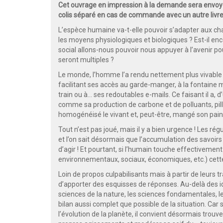
Cet ouvrage en impression à la demande sera envoyé
colis séparé en cas de commande avec un autre livre
L’espèce humaine va-t-elle pouvoir s’adapter aux ch
les moyens physiologiques et biologiques ? Est-il en
social allons-nous pouvoir nous appuyer à l’avenir
seront multiples ?
Le monde, l’homme l’a rendu nettement plus vivable
facilitant ses accès au garde-manger, à la fontaine 
train ou à… ses redoutables e-mails. Ce faisant il a,
comme sa production de carbone et de polluants, pillé
homogénéisé le vivant et, peut-être, mangé son pain
Tout n’est pas joué, mais il y a bien urgence ! Les ré
et l’on sait désormais que l’accumulation des savoir
d’agir ! Et pourtant, si l’humain touche effectivement
environnementaux, sociaux, économiques, etc.) cette
Loin de propos culpabilisants mais à partir de leurs tr
d’apporter des esquisses de réponses. Au-delà des idé
sciences de la nature, les sciences fondamentales, l
bilan aussi complet que possible de la situation. Car s
l’évolution de la planète, il convient désormais tro