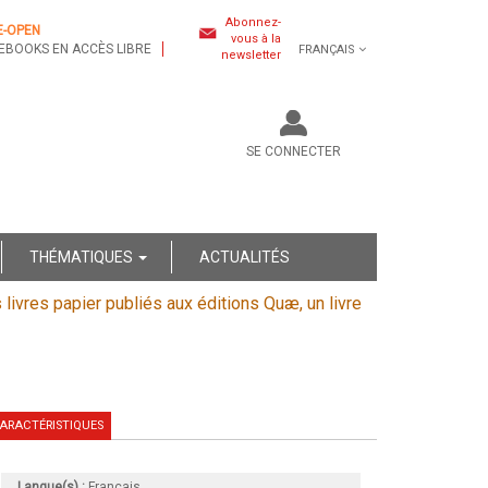
Abonnez-
E-OPEN
vous à la
EBOOKS EN ACCÈS LIBRE
FRANÇAIS
newsletter
SE CONNECTER
THÉMATIQUES
ACTUALITÉS
s livres papier publiés aux éditions Quæ, un livre
ARACTÉRISTIQUES
Langue(s) :
Français