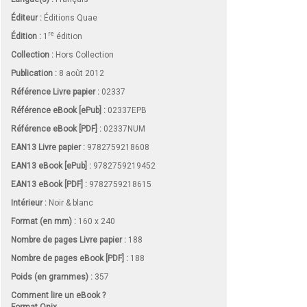
Éditeur :
Éditions Quae
re
Édition :
1
édition
Collection :
Hors Collection
Publication :
8 août 2012
Référence Livre papier :
02337
Référence eBook [ePub] :
02337EPB
Référence eBook [PDF] :
02337NUM
EAN13 Livre papier :
9782759218608
EAN13 eBook [ePub] :
9782759219452
EAN13 eBook [PDF] :
9782759218615
Intérieur :
Noir & blanc
Format (en mm)
:
160 x 240
Nombre de pages
Livre papier
:
188
Nombre de pages
eBook [PDF]
:
188
Poids (en grammes) :
357
Comment lire un eBook ?
Format Onix