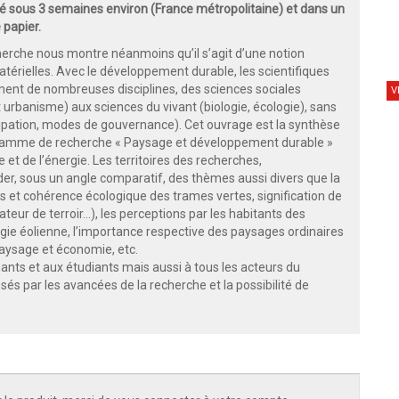
 sous 3 semaines environ (France métropolitaine) et dans un
 papier.
erche nous montre néanmoins qu’il s’agit d’une notion
térielles. Avec le développement durable, les scientifiques
ement de nombreuses disciplines, des sciences sociales
V
rbanisme) aux sciences du vivant (biologie, écologie), sans
ticipation, modes de gouvernance). Cet ouvrage est la synthèse
gramme de recherche « Paysage et développement durable »
et de l’énergie. Les territoires des recherches,
der, sous un angle comparatif, des thèmes aussi divers que la
ues et cohérence écologique des trames vertes, signification de
ateur de terroir…), les perceptions par les habitants des
gie éolienne, l’importance respective des paysages ordinaires
paysage et économie, etc.
nts et aux étudiants mais aussi à tous les acteurs du
sés par les avancées de la recherche et la possibilité de