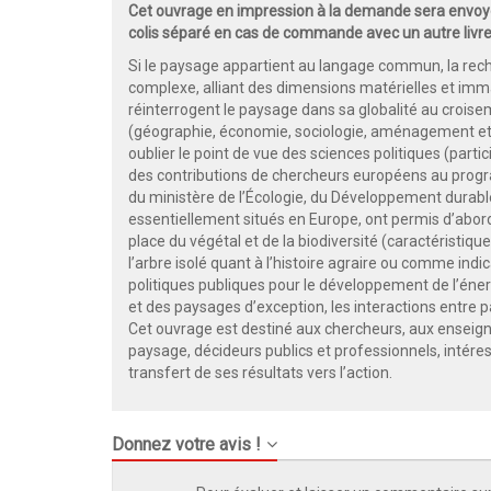
Cet ouvrage en impression à la demande sera envoyé
colis séparé en cas de commande avec un autre livre
Si le paysage appartient au langage commun, la rech
complexe, alliant des dimensions matérielles et imma
réinterrogent le paysage dans sa globalité au crois
(géographie, économie, sociologie, aménagement et u
oublier le point de vue des sciences politiques (par
des contributions de chercheurs européens au pro
du ministère de l’Écologie, du Développement durable 
essentiellement situés en Europe, ont permis d’abor
place du végétal et de la biodiversité (caractéristiq
l’arbre isolé quant à l’histoire agraire ou comme indic
politiques publiques pour le développement de l’éner
et des paysages d’exception, les interactions entre 
Cet ouvrage est destiné aux chercheurs, aux enseigna
paysage, décideurs publics et professionnels, intéres
transfert de ses résultats vers l’action.
Donnez votre avis !