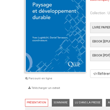
Collection :
U
LIVRE PAPIE
EBOOK [EPU
EBOOK [PDF
Référenc
Parcourir en ligne
Télécharger un extrait
PRÉSENTATION
SOMMAIRE
LU DANS LA PRESSE
A