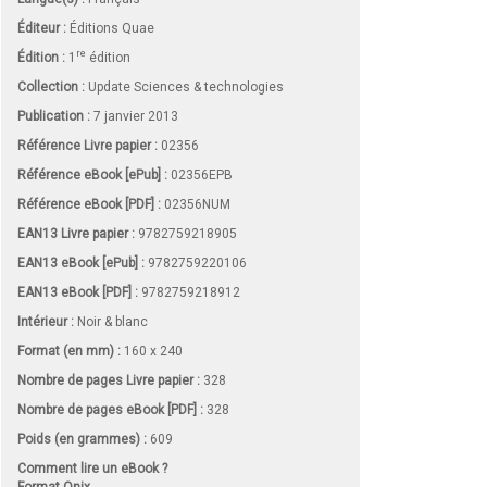
Éditeur :
Éditions Quae
re
Édition :
1
édition
Collection :
Update Sciences & technologies
Publication :
7 janvier 2013
Référence Livre papier :
02356
Référence eBook [ePub] :
02356EPB
Référence eBook [PDF] :
02356NUM
EAN13 Livre papier :
9782759218905
EAN13 eBook [ePub] :
9782759220106
EAN13 eBook [PDF] :
9782759218912
Intérieur :
Noir & blanc
Format (en mm)
:
160 x 240
Nombre de pages
Livre papier
:
328
Nombre de pages
eBook [PDF]
:
328
Poids (en grammes) :
609
Comment lire un eBook ?
Format Onix