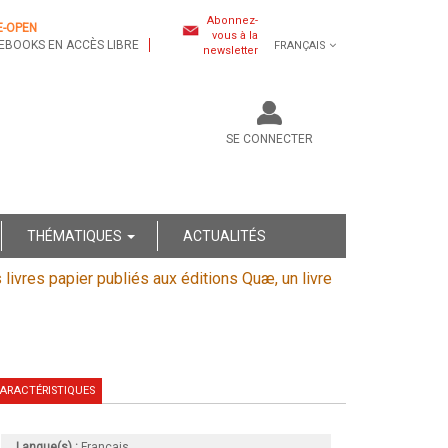
Abonnez-
E-OPEN
vous à la
EBOOKS EN ACCÈS LIBRE
FRANÇAIS
newsletter
SE CONNECTER
THÉMATIQUES
ACTUALITÉS
s livres papier publiés aux éditions Quæ, un livre
ARACTÉRISTIQUES
Langue(s) :
Français