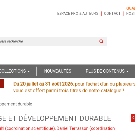
QUA
ESPACE PRO & AUTEURS
CONTACT
NOS 
Rechercher
sur
le
site
COLLECTIONS
NOUVEAUTÉS
PLUS DE CONTENUS
Du 20 juillet au 31 août 2026
, pour l'achat d'un ou plusieur
vous est offert parmi trois titres de notre catalogue !
oppement durable
GE ET DÉVELOPPEMENT DURABLE
C
ühl
(coordination scientifique),
Daniel Terrasson
(coordination