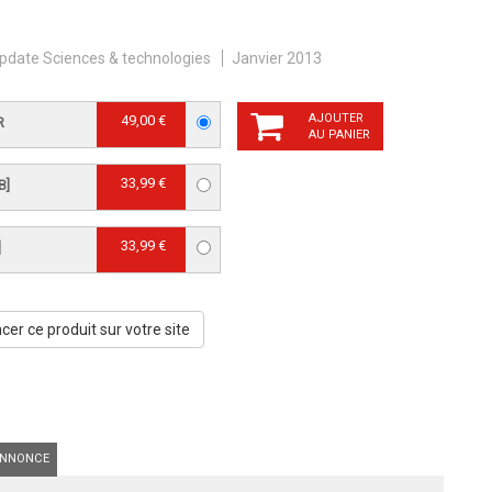
pdate Sciences & technologies
Janvier 2013
AJOUTER
49,00 €
R
AU PANIER
33,99 €
B]
33,99 €
]
er ce produit sur votre site
NNONCE