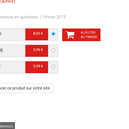
(auteur)
ciences en questions
Février 2013
AJOUTER
8,60 €
R
AU PANIER
5,99 €
B]
5,99 €
]
er ce produit sur votre site
NNONCE