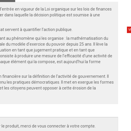
entrée en vigueur de la Loi organique sur les lois de finances
r dans laquelle la décision politique est soumise à une
t servent à quantifier l’action publique.
V
nt au phénomène qui les organise : la mathématisation du
ale du modèle d’exercice du pouvoir depuis 25 ans. Il lève la
luation en tant que jugement pratique et en tant que
onsiste à produire une mesure de l’efficacité d’une activité de
 chaque élément qui la compose, est aujourd’hui la forme
 financière sur la définition de l’activité de gouvernement. Il
tenu les pratiques démocratiques. Il met en exergue les formes
et les citoyens peuvent opposer à cette érosion de la
 le produit, merci de vous connecter à votre compte.