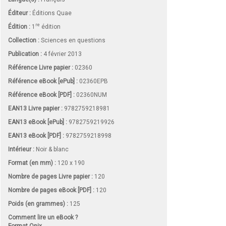
Éditeur :
Éditions Quae
re
Édition :
1
édition
Collection :
Sciences en questions
Publication :
4 février 2013
Référence Livre papier :
02360
Référence eBook [ePub] :
02360EPB
Référence eBook [PDF] :
02360NUM
EAN13 Livre papier :
9782759218981
EAN13 eBook [ePub] :
9782759219926
EAN13 eBook [PDF] :
9782759218998
Intérieur :
Noir & blanc
Format (en mm)
:
120 x 190
Nombre de pages
Livre papier
:
120
Nombre de pages
eBook [PDF]
:
120
Poids (en grammes) :
125
Comment lire un eBook ?
Format Onix