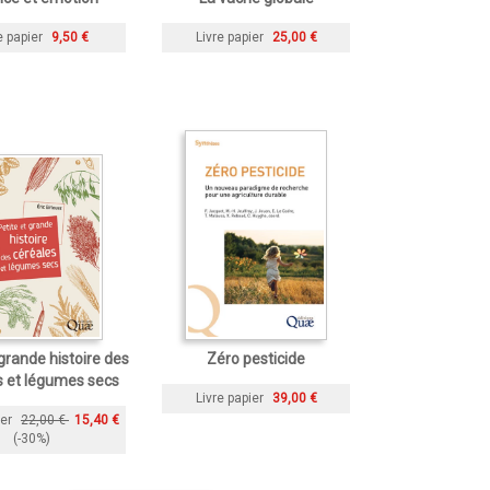
e papier
9,50 €
Livre papier
25,00 €
 grande histoire des
Zéro pesticide
s et légumes secs
Livre papier
39,00 €
ier
22,00 €
15,40 €
(-30%)