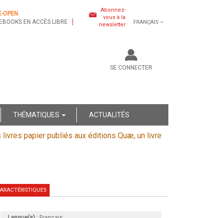
Abonnez-
E-OPEN
vous à la
EBOOKS EN ACCÈS LIBRE
FRANÇAIS
newsletter
SE CONNECTER
THÉMATIQUES
ACTUALITÉS
s livres papier publiés aux éditions Quæ, un livre
ARACTÉRISTIQUES
Langue(s) :
Français