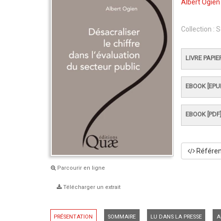
Albert Ogien
Collection :
S
LIVRE PAPIE
EBOOK [EPU
EBOOK [PDF
Référenc
Parcourir en ligne
Télécharger un extrait
PRÉSENTATION
SOMMAIRE
LU DANS LA PRESSE
A