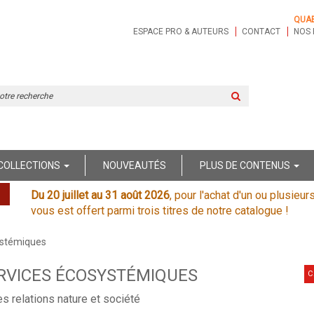
QUA
ESPACE PRO & AUTEURS
CONTACT
NOS 
Rechercher
sur
le
site
COLLECTIONS
NOUVEAUTÉS
PLUS DE CONTENUS
Du 20 juillet au 31 août 2026
, pour l'achat d'un ou plusieur
vous est offert parmi trois titres de notre catalogue !
ystémiques
RVICES ÉCOSYSTÉMIQUES
C
s relations nature et société