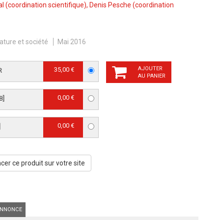
al
(coordination scientifique),
Denis Pesche
(coordination
ature et société
Mai 2016
AJOUTER
35,00 €
R
AU PANIER
0,00 €
B]
0,00 €
]
er ce produit sur votre site
NNONCE