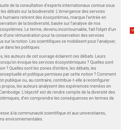
suite de la consultation d’experts internationaux connue sous
e les débats sur la biodiversité. L’émergence des services
s humains retirent des écosystèmes, marque l’entrée en
rvation de la biodiversité, basée sur l’analyse de nos
systèmes. Le terme, devenu incontournable, fait l’objet d’un
V
e d’une rémunération pour la conservation des services
 sur la notion. Les scientifiques se mobilisent pour l’analyser,
ue dans les politiques.
, les auteurs de cet ouvrage éclairent ces débats. Leurs
lorsqu’on évoque les services écosystémiques ? Quelles sont
on ? Quelles sont les zones d’ombre, les débats, les
nceptuelle et politique permises par cette notion ? Comment
n publique ou, au contraire, contribue-t-elle à reconfigurer
rs propos, les auteurs analysent des expériences menées en
 Cambodge. L’objectif est de rendre compte de la diversité des
systémiques, d’en comprendre les conséquences en termes de
dresse à la communauté scientifique et aux universitaires,
ions environnementales.