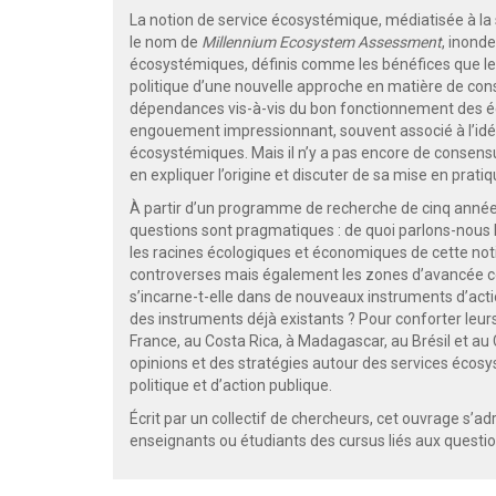
La notion de service écosystémique, médiatisée à la 
le nom de
Millennium Ecosystem Assessment
, inond
écosystémiques, définis comme les bénéfices que le
politique d’une nouvelle approche en matière de conse
dépendances vis-à-vis du bon fonctionnement des éco
engouement impressionnant, souvent associé à l’idé
écosystémiques. Mais il n’y a pas encore de consensus
en expliquer l’origine et discuter de sa mise en pratiq
À partir d’un programme de recherche de cinq années
questions sont pragmatiques : de quoi parlons-nous 
les racines écologiques et économiques de cette noti
controverses mais également les zones d’avancée co
s’incarne-t-elle dans de nouveaux instruments d’actio
des instruments déjà existants ? Pour conforter leu
France, au Costa Rica, à Madagascar, au Brésil et au
opinions et des stratégies autour des services éco
politique et d’action publique.
Écrit par un collectif de chercheurs, cet ouvrage s’a
enseignants ou étudiants des cursus liés aux quest