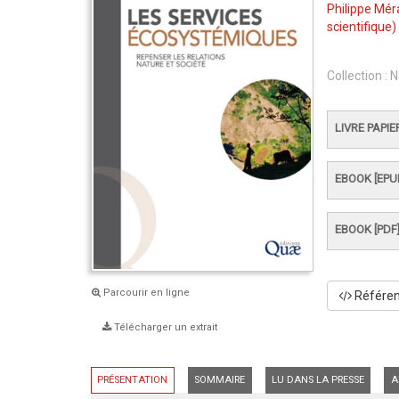
Philippe Mér
scientifique)
Collection :
N
LIVRE PAPIE
EBOOK [EPU
EBOOK [PDF
Parcourir en ligne
Référenc
Télécharger un extrait
PRÉSENTATION
SOMMAIRE
LU DANS LA PRESSE
A