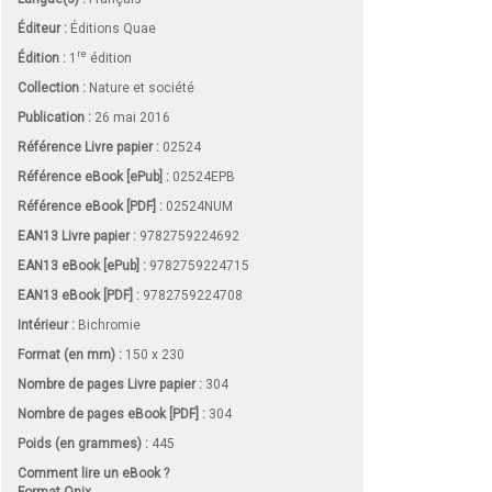
Éditeur :
Éditions Quae
re
Édition :
1
édition
Collection :
Nature et société
Publication :
26 mai 2016
Référence Livre papier :
02524
Référence eBook [ePub] :
02524EPB
Référence eBook [PDF] :
02524NUM
EAN13 Livre papier :
9782759224692
EAN13 eBook [ePub] :
9782759224715
EAN13 eBook [PDF] :
9782759224708
Intérieur :
Bichromie
Format (en mm)
:
150 x 230
Nombre de pages
Livre papier
:
304
Nombre de pages
eBook [PDF]
:
304
Poids (en grammes) :
445
Comment lire un eBook ?
Format Onix