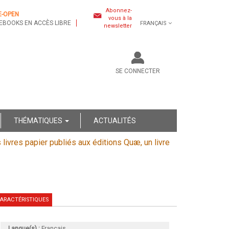
Abonnez-
E-OPEN
vous à la
EBOOKS EN ACCÈS LIBRE
FRANÇAIS
newsletter
SE CONNECTER
THÉMATIQUES
ACTUALITÉS
s livres papier publiés aux éditions Quæ, un livre
ARACTÉRISTIQUES
Langue(s) :
Français