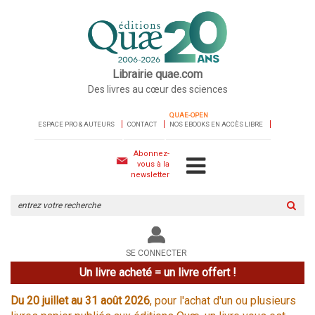
Librairie quae.com
Des livres au cœur des sciences
QUAE-OPEN
ESPACE PRO & AUTEURS
CONTACT
NOS EBOOKS EN ACCÈS LIBRE
Abonnez-
vous à la
newsletter
Rechercher
sur
le
site
SE CONNECTER
Un livre acheté = un livre offert !
Du 20 juillet au 31 août 2026
, pour l'achat d'un ou plusieurs