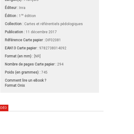
Éditeur :
Inra
re
Édition :
1
édition
Collection :
Cartes et référentiels pédologiques
Publication :
11 décembre 2017
Référence Carte papier :
DIF02081
EAN13 Carte papier :
9782738014092
Format (en mm)
:
[NR]
Nombre de pages
Carte papier
:
294
Poids (en grammes) :
745
Comment lire un eBook ?
Format Onix
IDÉO