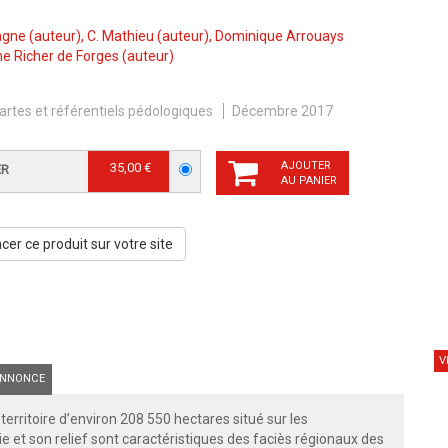
agne
(auteur),
C. Mathieu
(auteur),
Dominique Arrouays
e Richer de Forges
(auteur)
artes et référentiels pédologiques
Décembre 2017
AJOUTER
35,00 €
ER
AU PANIER
er ce produit sur votre site
V
NNONCE
erritoire d’environ 208 550 hectares situé sur les
 et son relief sont caractéristiques des faciès régionaux des