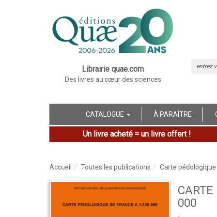
Librairie quae.com
Des livres au cœur des sciences
CATALOGUE
À PARAÎTRE
Un livre acheté = un livre offert !
Accueil
Toutes les publications
Carte pédologique
CARTE 
000