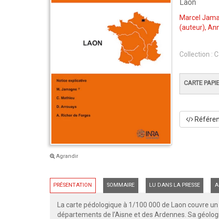
Laon
Marcel Jam
(auteur),
Ann
Collection :
C
CARTE PAPI
Référenc
Agrandir
PRÉSENTATION
SOMMAIRE
LU DANS LA PRESSE
A
La carte pédologique à 1/100 000 de Laon couvre un t
départements de l’Aisne et des Ardennes. Sa géologie