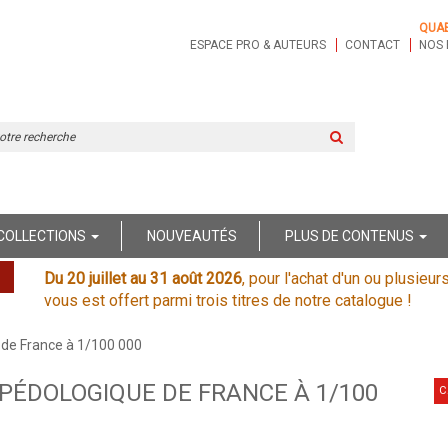
QUA
ESPACE PRO & AUTEURS
CONTACT
NOS 
Rechercher
sur
le
site
COLLECTIONS
NOUVEAUTÉS
PLUS DE CONTENUS
Du 20 juillet au 31 août 2026
, pour l'achat d'un ou plusieur
vous est offert parmi trois titres de notre catalogue !
 de France à 1/100 000
PÉDOLOGIQUE DE FRANCE À 1/100
C