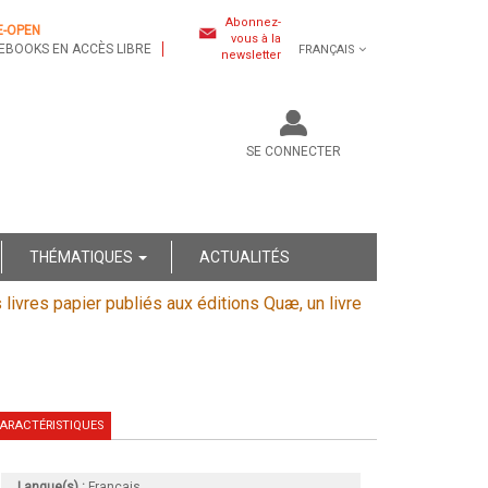
Abonnez-
E-OPEN
vous à la
EBOOKS EN ACCÈS LIBRE
FRANÇAIS
newsletter
SE CONNECTER
THÉMATIQUES
ACTUALITÉS
s livres papier publiés aux éditions Quæ, un livre
ARACTÉRISTIQUES
Langue(s) :
Français