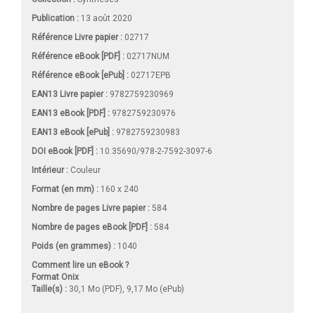
Publication :
13 août 2020
Référence Livre papier :
02717
Référence eBook [PDF] :
02717NUM
Référence eBook [ePub] :
02717EPB
EAN13 Livre papier :
9782759230969
EAN13 eBook [PDF] :
9782759230976
EAN13 eBook [ePub] :
9782759230983
DOI eBook [PDF] :
10.35690/978-2-7592-3097-6
Intérieur :
Couleur
Format (en mm)
:
160 x 240
Nombre de pages
Livre papier
:
584
Nombre de pages
eBook [PDF]
:
584
Poids (en grammes) :
1040
Comment lire un eBook ?
Format Onix
Taille(s) :
30,1 Mo (PDF), 9,17 Mo (ePub)