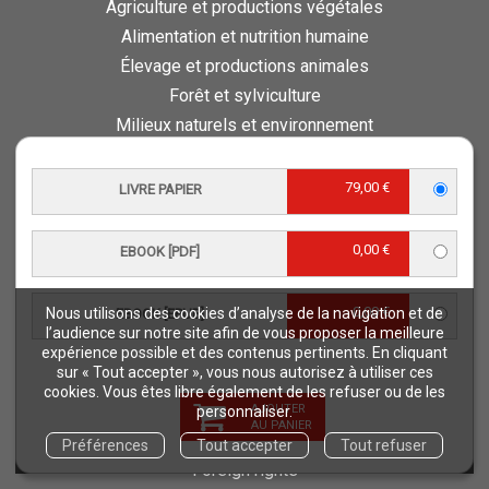
Agriculture et productions végétales
Alimentation et nutrition humaine
Élevage et productions animales
Forêt et sylviculture
Milieux naturels et environnement
Pays du Sud
Pêche - Ressources aquatiques et aquacoles
79,00 €
LIVRE PAPIER
Sciences de la vie et de la terre
Science pour tous
0,00 €
EBOOK [PDF]
Sciences sociales, politiques, économiques
0,00 €
Nous utilisons des cookies d’analyse de la navigation et de
EBOOK [EPUB]
ESPACE PRO
l’audience sur notre site afin de vous proposer la meilleure
Vous êtes auteur
expérience possible et des contenus pertinents. En cliquant
sur « Tout accepter », vous nous autorisez à utiliser ces
Vous êtes journaliste
cookies. Vous êtes libre également de les refuser ou de les
Vous êtes libraire
AJOUTER
personnaliser.
AU PANIER
Vous êtes bibliothécaire
Préférences
Tout accepter
Tout refuser
Foreign rights