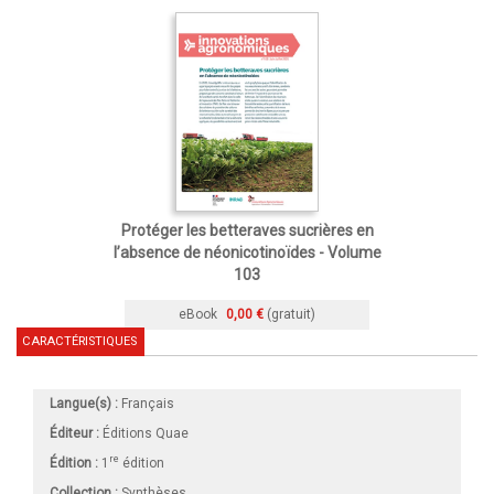
Protéger les betteraves sucrières en
l’absence de néonicotinoïdes - Volume
103
eBook
0,00 €
(gratuit)
CARACTÉRISTIQUES
Langue(s) :
Français
Éditeur :
Éditions Quae
re
Édition :
1
édition
Collection :
Synthèses