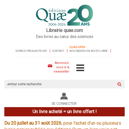
Librairie quae.com
Des livres au cœur des sciences
QUAE-OPEN
ESPACE PRO & AUTEURS
CONTACT
NOS EBOOKS EN ACCÈS LIBRE
Abonnez-
vous à la
newsletter
Rechercher
sur
le
site
SE CONNECTER
Un livre acheté = un livre offert !
Du 20 juillet au 31 août 2026
, pour l'achat d'un ou plusieurs