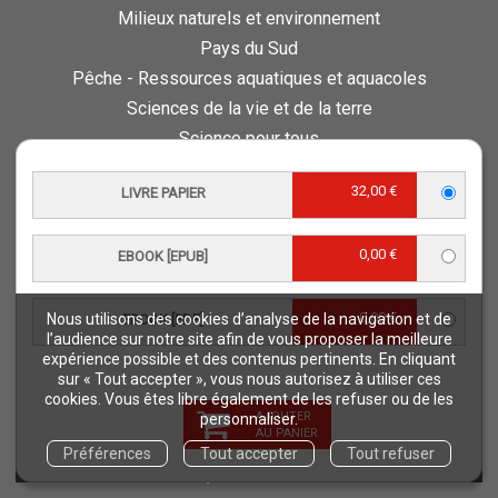
Milieux naturels et environnement
Pays du Sud
Pêche - Ressources aquatiques et aquacoles
Sciences de la vie et de la terre
Science pour tous
Sciences sociales, politiques, économiques
32,00 €
LIVRE PAPIER
ESPACE PRO
Vous êtes auteur
0,00 €
EBOOK [EPUB]
Vous êtes journaliste
Vous êtes libraire
0,00 €
Nous utilisons des cookies d’analyse de la navigation et de
EBOOK [PDF]
Vous êtes bibliothécaire
l’audience sur notre site afin de vous proposer la meilleure
expérience possible et des contenus pertinents. En cliquant
Foreign rights
sur « Tout accepter », vous nous autorisez à utiliser ces
Procédure d'évaluation
cookies. Vous êtes libre également de les refuser ou de les
AJOUTER
personnaliser.
AU PANIER
NOTRE SITE
Préférences
Tout accepter
Tout refuser
Quae © 2018