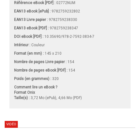
Référence eBook [PDF] :
02772NUM
EAN13 eBook [ePub] :
9782759232802
EAN13 Livre papier :
9782759238330
EAN13 eBook [PDF] :
9782759238347
DOI eBook [PDF] :
10.35690/978-2-7592-3834-7
Intérieur :
Couleur
Format (en mm)
:
145 x 210
Nombre de pages
Livre papier
:
154
Nombre de pages
eBook [PDF]
:
154
Poids (en grammes) :
320
Comment lire un eBook ?
Format Onix
Taille(s) :
3,72 Mo (ePub), 4,66 Mo (PDF)
VIDÉO