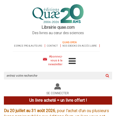
Librairie quae.com
Des livres au cœur des sciences
QUAE-OPEN
ESPACE PRO & AUTEURS
CONTACT
NOS EBOOKS EN ACCÈS LIBRE
Abonnez-
vous à la
newsletter
Rechercher
sur
le
site
SE CONNECTER
Un livre acheté = un livre offert !
Du 20 juillet au 31 août 2026
, pour l'achat d'un ou plusieurs