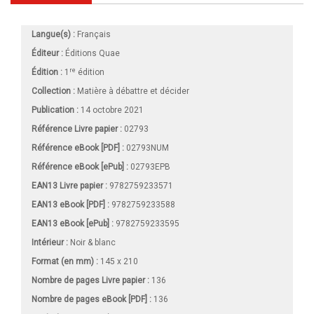
Langue(s) :
Français
Éditeur :
Éditions Quae
re
Édition :
1
édition
Collection :
Matière à débattre et décider
Publication :
14 octobre 2021
Référence Livre papier :
02793
Référence eBook [PDF] :
02793NUM
Référence eBook [ePub] :
02793EPB
EAN13 Livre papier :
9782759233571
EAN13 eBook [PDF] :
9782759233588
EAN13 eBook [ePub] :
9782759233595
Intérieur :
Noir & blanc
Format (en mm)
:
145 x 210
Nombre de pages
Livre papier
:
136
Nombre de pages
eBook [PDF]
:
136