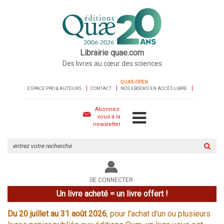
Librairie quae.com
Des livres au cœur des sciences
QUAE-OPEN
ESPACE PRO & AUTEURS
CONTACT
NOS EBOOKS EN ACCÈS LIBRE
Abonnez-
vous à la
newsletter
Rechercher
sur
le
site
SE CONNECTER
Un livre acheté = un livre offert !
Du 20 juillet au 31 août 2026
, pour l'achat d'un ou plusieurs