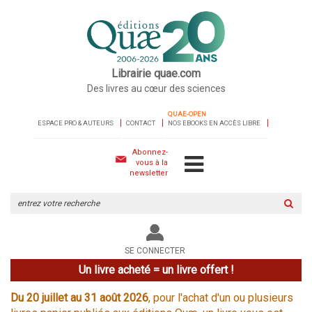
Librairie quae.com
Des livres au cœur des sciences
QUAE-OPEN
ESPACE PRO & AUTEURS
CONTACT
NOS EBOOKS EN ACCÈS LIBRE
Abonnez-
vous à la
newsletter
Rechercher
sur
le
site
SE CONNECTER
Un livre acheté = un livre offert !
Du 20 juillet au 31 août 2026
, pour l'achat d'un ou plusieurs