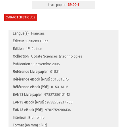
Livre papier
39,00 €
CARACTÉRISTIQUES
Langue(s) :
Français
Éditeur :
Éditions Quae
re
Édition :
1
édition
Collection :
Update Sciences & technologies
Publication :
8 novembre 2005
Référence Livre papier :
01531
Référence eBook [ePub] :
01531EPB
Référence eBook [PDF] :
01531NUM
EAN13 Livre papier :
9782738012142
EAN13 eBook [ePub] :
9782759214730
EAN13 eBook [PDF] :
9782759200436
Intérieur :
Bichromie
Format (en mm)
:
[NR]