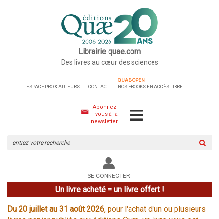
Librairie quae.com
Des livres au cœur des sciences
QUAE-OPEN
ESPACE PRO & AUTEURS
CONTACT
NOS EBOOKS EN ACCÈS LIBRE
Abonnez-
vous à la
newsletter
Rechercher
sur
le
site
SE CONNECTER
Un livre acheté = un livre offert !
Du 20 juillet au 31 août 2026
, pour l'achat d'un ou plusieurs