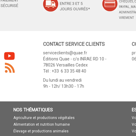
PAIEMENT
CHÈQUES, C
ENTRE 3 ET 5
SÉCURISÉ
PAYPAL, M
JOURS OUVRÉS*
ADMINISTRA
VIREMENT
CONTACT SERVICE CLIENTS
C
serviceclients@quae.fr
p
Éditions Quae - c/o INRAE RD 10 -
06
78026 Versailles Cedex
Tél : +33 6 33 35 48 40
Du lundi au vendredi
9h - 12h/ 13h30 - 17h
NOS THÉMATIQUES
E
Agriculture et productions végétales
Vo
Alimentation et nutrition humaine
Vo
Élevage et productions animales
Vo