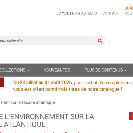
QUA
ESPACE PRO & AUTEURS
CONTACT
NOS 
Rechercher
sur
le
site
COLLECTIONS
NOUVEAUTÉS
PLUS DE CONTENUS
Du 20 juillet au 31 août 2026
, pour l'achat d'un ou plusieur
vous est offert parmi trois titres de notre catalogue !
ement sur la façade atlantique
E L'ENVIRONNEMENT SUR LA
C
E ATLANTIQUE