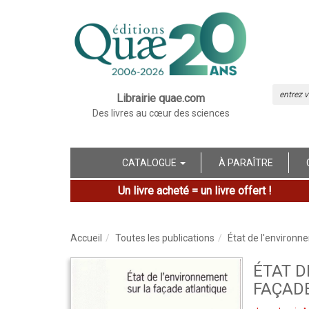
Librairie quae.com
Des livres au cœur des sciences
CATALOGUE
À PARAÎTRE
Un livre acheté = un livre offert !
Accueil
Toutes les publications
État de l'environn
ÉTAT D
FAÇAD