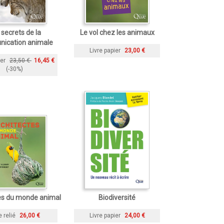
 secrets de la
Le vol chez les animaux
ication animale
Livre papier
23,00 €
ier
23,50 €
16,45 €
(-30%)
es du monde animal
Biodiversité
e relié
26,00 €
Livre papier
24,00 €