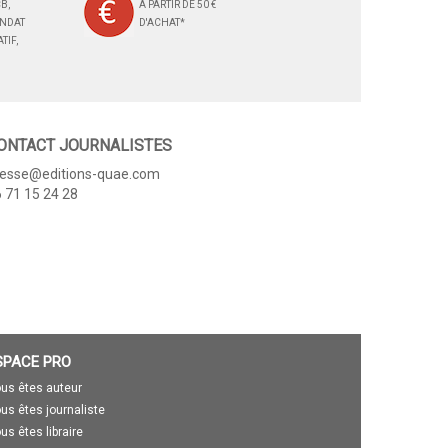
B,
À PARTIR DE 50 €
ANDAT
D'ACHAT*
TIF,
ONTACT JOURNALISTES
resse@editions-quae.com
 71 15 24 28
SPACE PRO
us êtes auteur
us êtes journaliste
us êtes libraire