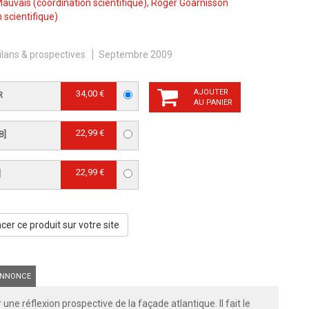
Mauvais
(coordination scientifique),
Roger Goarnisson
 scientifique)
ilans & prospectives
Septembre 2009
AJOUTER
34,00 €
R
AU PANIER
22,99 €
B]
22,99 €
]
er ce produit sur votre site
NNONCE
une réflexion prospective de la façade atlantique. Il fait le