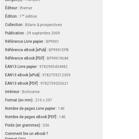
Éditeur :
Ifremer
re
Édition :
1
édition
Collection :
Bilans & prospectives
Publication :
29 septembre 2009
Référence Livre papier :
BP9901
Référence eBook [ePub] :
BP9901EPB
Référence eBook [PDF] :
BP9901NUM
EAN13 Livre papier :
9782905434982
EAN13 eBook [ePub] :
9782759212309
EAN13 eBook [PDF] :
9782759202621
Intérieur :
Bichromie
Format (en mm)
:
210 x 297
Nombre de pages
Livre papier
:
140
Nombre de pages
eBook [PDF]
:
140
Poids (en grammes) :
536
Comment lire un eBook ?
Format Onix