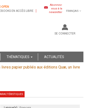
Abonnez-
E-OPEN
vous à la
EBOOKS EN ACCÈS LIBRE
FRANÇAIS
newsletter
SE CONNECTER
THÉMATIQUES
ACTUALITÉS
s livres papier publiés aux éditions Quæ, un livre
ARACTÉRISTIQUES
Langue(s) :
Français