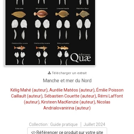
Télécharger un extrait
Manche et mer du Nord
Kélig Mahé
(auteur),
Aurélie Matéos
(auteur),
Émilie Poisson
Caillault
(auteur),
Sébastien Couette
(auteur),
Rémi Laffont
(auteur),
Kirsteen MacKenzie
(auteur),
Nicolas
Andrialovanirina
(auteur)
Collection :
Guide pratique
Juillet 2024
Référencer ce produit sur votre site