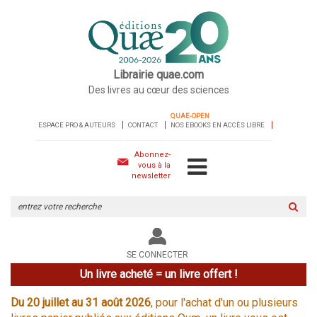
Librairie quae.com
Des livres au cœur des sciences
QUAE-OPEN
ESPACE PRO & AUTEURS
CONTACT
NOS EBOOKS EN ACCÈS LIBRE
Abonnez-
vous à la
newsletter
Rechercher
sur
le
site
SE CONNECTER
Un livre acheté = un livre offert !
Du 20 juillet au 31 août 2026
, pour l'achat d'un ou plusieurs