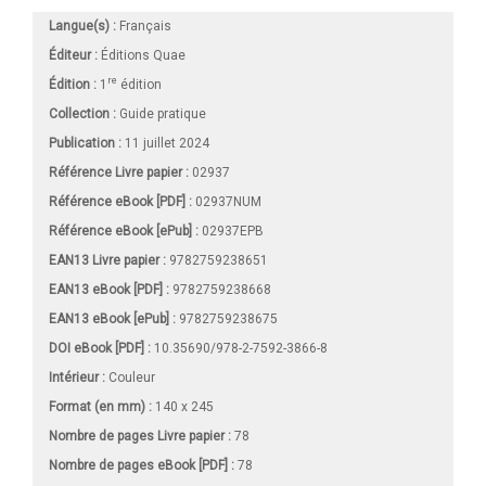
Langue(s) :
Français
Éditeur :
Éditions Quae
re
Édition :
1
édition
Collection :
Guide pratique
Publication :
11 juillet 2024
Référence Livre papier :
02937
Référence eBook [PDF] :
02937NUM
Référence eBook [ePub] :
02937EPB
EAN13 Livre papier :
9782759238651
EAN13 eBook [PDF] :
9782759238668
EAN13 eBook [ePub] :
9782759238675
DOI eBook [PDF] :
10.35690/978-2-7592-3866-8
Intérieur :
Couleur
Format (en mm)
:
140 x 245
Nombre de pages
Livre papier
:
78
Nombre de pages
eBook [PDF]
:
78