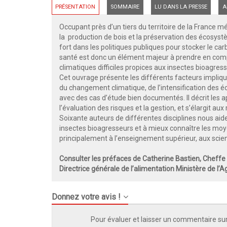
PRÉSENTATION
SOMMAIRE
LU DANS LA PRESSE
A
Occupant près d’un tiers du territoire de la France m
la production de bois et la préservation des écosyst
fort dans les politiques publiques pour stocker le c
santé est donc un élément majeur à prendre en compt
climatiques difficiles propices aux insectes bioagres
Cet ouvrage présente les différents facteurs impliqu
du changement climatique, de l’intensification de
avec des cas d’étude bien documentés. Il décrit les 
l’évaluation des risques et la gestion, et s’élargit au
Soixante auteurs de différentes disciplines nous ai
insectes bioagresseurs et à mieux connaître les moye
principalement à l’enseignement supérieur, aux scient
Consulter les préfaces de Catherine Bastien, Cheff
Directrice générale de l’alimentation Ministère de l’A
Donnez votre avis !
Pour évaluer et laisser un commentaire sur