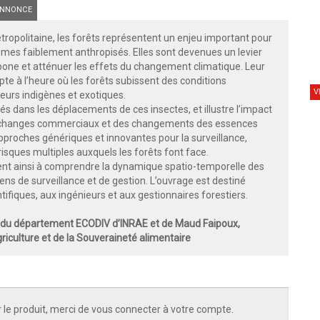
NNONCE
étropolitaine, les forêts représentent un enjeu important pour
èmes faiblement anthropisés. Elles sont devenues un levier
arbone et atténuer les effets du changement climatique. Leur
e à l’heure où les forêts subissent des conditions
V
seurs indigènes et exotiques.
és dans les déplacements de ces insectes, et illustre l’impact
s échanges commerciaux et des changements des essences
approches génériques et innovantes pour la surveillance,
x risques multiples auxquels les forêts font face.
dent ainsi à comprendre la dynamique spatio-temporelle des
ns de surveillance et de gestion. L’ouvrage est destiné
ifiques, aux ingénieurs et aux gestionnaires forestiers.
e du département ECODIV d’INRAE et de Maud Faipoux,
griculture et de la Souveraineté alimentaire
 le produit, merci de vous connecter à votre compte.