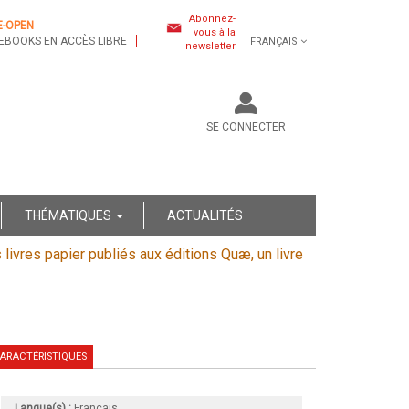
Abonnez-
E-OPEN
vous à la
EBOOKS EN ACCÈS LIBRE
FRANÇAIS
newsletter
SE CONNECTER
THÉMATIQUES
ACTUALITÉS
s livres papier publiés aux éditions Quæ, un livre
ARACTÉRISTIQUES
Langue(s) :
Français