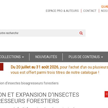
QUA
ESPACE PRO & AUTEURS
CONTACT
NOS 
Rechercher
sur
le
site
COLLECTIONS
NOUVEAUTÉS
PLUS DE CONTENUS
Du 20 juillet au 31 août 2026
, pour l'achat d'un ou plusieur
vous est offert parmi trois titres de notre catalogue !
ion d'insectes bioagresseurs forestiers
ON ET EXPANSION D'INSECTES
C
RESSEURS FORESTIERS