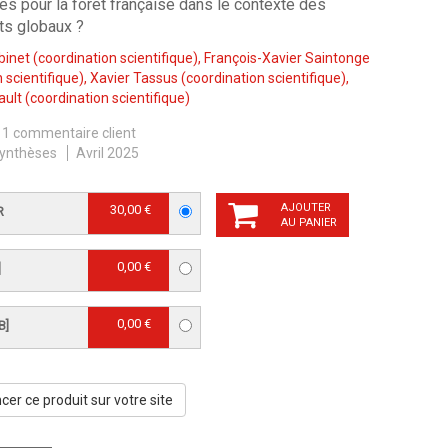
es pour la forêt française dans le contexte des
s globaux ?
binet
(coordination scientifique),
François-Xavier Saintonge
 scientifique),
Xavier Tassus
(coordination scientifique),
ault
(coordination scientifique)
1 commentaire client
ynthèses
Avril 2025
AJOUTER
30,00 €
R
AU PANIER
0,00 €
]
0,00 €
B]
er ce produit sur votre site