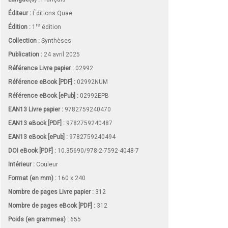
Éditeur :
Éditions Quae
re
Édition :
1
édition
Collection :
Synthèses
Publication :
24 avril 2025
Référence Livre papier :
02992
Référence eBook [PDF] :
02992NUM
Référence eBook [ePub] :
02992EPB
EAN13 Livre papier :
9782759240470
EAN13 eBook [PDF] :
9782759240487
EAN13 eBook [ePub] :
9782759240494
DOI eBook [PDF] :
10.35690/978-2-7592-4048-7
Intérieur :
Couleur
Format (en mm)
:
160 x 240
Nombre de pages
Livre papier
:
312
Nombre de pages
eBook [PDF]
:
312
Poids (en grammes) :
655