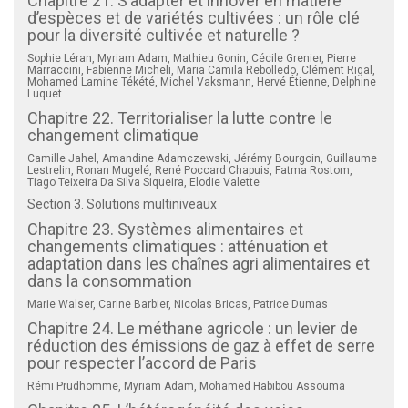
Chapitre 21. S’adapter et innover en matière
d’espèces et de variétés cultivées : un rôle clé
pour la diversité cultivée et naturelle ?
Sophie Léran, Myriam Adam, Mathieu Gonin, Cécile Grenier, Pierre
Marraccini, Fabienne Micheli, Maria Camila Rebolledo, Clément Rigal,
Mohamed Lamine Tékété, Michel Vaksmann, Hervé Étienne, Delphine
Luquet
Chapitre 22. Territorialiser la lutte contre le
changement climatique
Camille Jahel, Amandine Adamczewski, Jérémy Bourgoin, Guillaume
Lestrelin, Ronan Mugelé, René Poccard Chapuis, Fatma Rostom,
Tiago Teixeira Da Silva Siqueira, Elodie Valette
Section 3. Solutions multiniveaux
Chapitre 23. Systèmes alimentaires et
changements climatiques : atténuation et
adaptation dans les chaînes agri alimentaires et
dans la consommation
Marie Walser, Carine Barbier, Nicolas Bricas, Patrice Dumas
Chapitre 24. Le méthane agricole : un levier de
réduction des émissions de gaz à effet de serre
pour respecter l’accord de Paris
Rémi Prudhomme, Myriam Adam, Mohamed Habibou Assouma