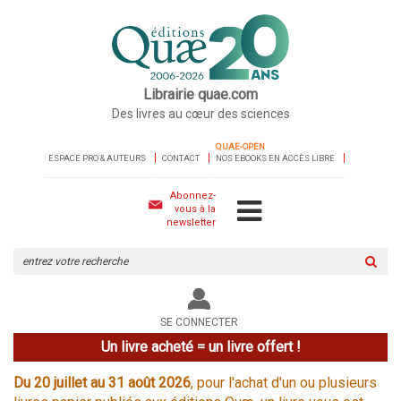
Librairie quae.com
Des livres au cœur des sciences
QUAE-OPEN
ESPACE PRO & AUTEURS
CONTACT
NOS EBOOKS EN ACCÈS LIBRE
Abonnez-
vous à la
newsletter
Rechercher
sur
le
site
SE CONNECTER
Un livre acheté = un livre offert !
Du 20 juillet au 31 août 2026
, pour l'achat d'un ou plusieurs