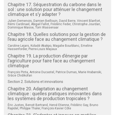
Chapitre 17. Séquestration du carbone dans le
sol : une solution pour atténuer le changement
climatique et s’y adapter ?
Julien Demenois, Damien Beillouin, David Berre, Vincent Blanfort,
Rémi Cardinael, Abigail Fallot, Frédéric Feder, Christophe Jourdan,
Dominique Masse, Tom Wassenaar
Chapitre 18. Quelles solutions pour la gestion de
l’eau agricole face au changement climatique ?
Caroline Lejars, Koladé Akakpo, Magalie Bourblanc, Emeline
Hassenforder, Pierre-Louis Mayaux
Chapitre 19. La production d’énergie par
l’agriculture pour faire face au changement
climatique
François Pinta, Antoine Ducastel, Patrice Dumas, Marie Hrabanski,
Grâce Chidikofan
Section 2. Solutions et innovations
Chapitre 20. Adaptation au changement
climatique : quelles pratiques innovantes dans
les systèmes de production tropicales ?
Éric Justes, Benoit Bertrand, Hervé Etienne, Frédéric Gay, Bruno
Rapidel, Philippe Thaler, François-Xavier Côte