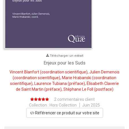
Télécharger un extrait
Enjeux pour les Suds
Vincent Blanfort
(coordination scientifique),
Julien Demenois
(coordination scientifique),
Marie Hrabanski
(coordination
scientifique),
Laurence Tubiana
(préface),
Élisabeth Claverie
de Saint Martin
(préface),
Stéphane Le Foll
(postface)
2 commentaires client
Collection :
Hors Collection
Juin 2025
Référencer ce produit sur votre site