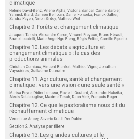
climatique
Hélène David-Benz, Arlène Alpha, Victoria Bancal, Carine Barbier,
Yannick Biard,
Damien Beillouin, Daniel Fonceka, Franck Galtier,
Sandra Payen, Ninon Sirdey, Mathieu Weil
Chapitre 9. Forêts et changement climatique
Jacques Tassin, Alexandre Caron, Vincent Freycon, Bruno Hérault,
Bruno Locatelli, Marie Ange Ngo Bieng, Régis Peltier, Camille Piponiot
Chapitre 10. Les débats « agriculture et
changement climatique » : le cas des
productions animales
Christian Corniaux, Vincent Blanfort, Mathieu Vigne, Jonathan
Vayssières, Guillaume Duteurtre
Chapitre 11. Agriculture, santé et changement
climatique : vers une vision « une seule santé »
Marisa Peyre, Didier Lesueur, Flavie L. Goutard, Alexandre Hobeika,
Alexis Delabouglise, Maxime Tesch, Daan Vink, François Roger
Chapitre 12. Ce que le pastoralisme nous dit du
réchauffement climatique
Véronique Ancey, Saverio Krätli, Der Dabire
Section 2. Analyse par filière
Chapitre 13. Les grandes cultures et le