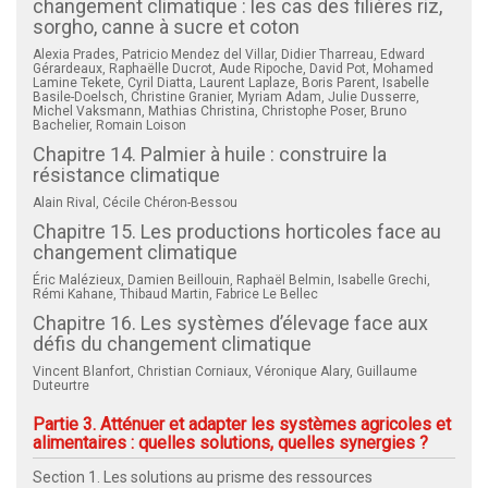
changement climatique : les cas des filières riz,
sorgho, canne à sucre et coton
Alexia Prades, Patricio Mendez del Villar, Didier Tharreau, Edward
Gérardeaux, Raphaëlle Ducrot, Aude Ripoche, David Pot, Mohamed
Lamine Tekete, Cyril Diatta, Laurent Laplaze, Boris Parent, Isabelle
Basile-Doelsch, Christine Granier, Myriam Adam, Julie Dusserre,
Michel Vaksmann, Mathias Christina, Christophe Poser, Bruno
Bachelier, Romain Loison
Chapitre 14. Palmier à huile : construire la
résistance climatique
Alain Rival, Cécile Chéron-Bessou
Chapitre 15. Les productions horticoles face au
changement climatique
Éric Malézieux, Damien Beillouin, Raphaël Belmin, Isabelle Grechi,
Rémi Kahane, Thibaud Martin, Fabrice Le Bellec
Chapitre 16. Les systèmes d’élevage face aux
défis du changement climatique
Vincent Blanfort, Christian Corniaux, Véronique Alary, Guillaume
Duteurtre
Partie 3. Atténuer et adapter les systèmes agricoles et
alimentaires : quelles solutions, quelles synergies ?
Section 1. Les solutions au prisme des ressources