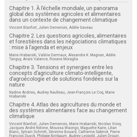
Chapitre 1. À l’échelle mondiale, un panorama
global des systèmes agricoles et alimentaires
dans un contexte de changement climatique
Vincent Blanfort, Julien Demenois, Adèle Gaveau
Chapitre 2. Les questions agricoles, alimentaires
et forestières dans les négociations climatiques
: mise à l’agenda et enjeux
Marie Hrabanski, Valérie Dermaux, Alexandre K. Magnan, Adèle
Tanguy, Anaïs Valance, Roxane Moraglia
Chapitre 3. Tensions et synergies entre les
concepts d’agriculture climato-intelligente,
d’agroécologie et de solutions fondées sur la
nature
Nadine Andrieu, Audrey Naulleau, Jean-François Le Coq, Marie
Hrabanski
Chapitre 4. Atlas des agricultures du monde et
des systèmes alimentaires face au changement
climatique
Vincent Blanfort, Julien Demenois, Marie Hrabanski, Nicolas Viovy,
Jacques André Ndione, Moussa Waongo, Maguette Kaire, Lilian
Blanc, Sylvain Schmitt, Séverine Bouard, Catherine Sabinot, Pierre
François Duyck, Philippe Birnbaum, Audrey Leopold, Julien Drouin,