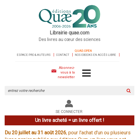
Librairie quae.com
Des livres au cœur des sciences
QUAE-OPEN
ESPACE PRO & AUTEURS
CONTACT
NOS EBOOKS EN ACCÈS LIBRE
Abonnez-
vous à la
newsletter
Rechercher
sur
le
site
SE CONNECTER
Un livre acheté = un livre offert !
Du 20 juillet au 31 août 2026
, pour l'achat d'un ou plusieurs