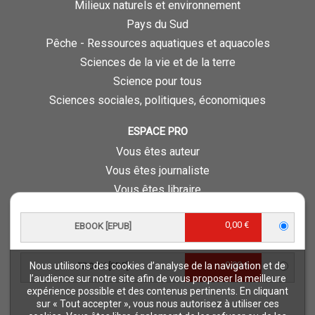
Milieux naturels et environnement
Pays du Sud
Pêche - Ressources aquatiques et aquacoles
Sciences de la vie et de la terre
Science pour tous
Sciences sociales, politiques, économiques
ESPACE PRO
Vous êtes auteur
Vous êtes journaliste
Vous êtes libraire
Vous êtes bibliothécaire
0,00 €
EBOOK [EPUB]
Foreign rights
Procédure d'évaluation
0,00 €
Nous utilisons des cookies d’analyse de la navigation et de
EBOOK [PDF]
NOTRE SITE
l’audience sur notre site afin de vous proposer la meilleure
expérience possible et des contenus pertinents. En cliquant
Quae © 2018
sur « Tout accepter », vous nous autorisez à utiliser ces