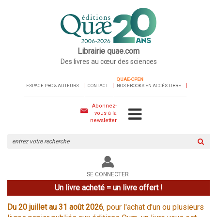
Librairie quae.com
Des livres au cœur des sciences
QUAE-OPEN
ESPACE PRO & AUTEURS
CONTACT
NOS EBOOKS EN ACCÈS LIBRE
Abonnez-
vous à la
newsletter
Rechercher
sur
le
site
SE CONNECTER
Un livre acheté = un livre offert !
Du 20 juillet au 31 août 2026
, pour l'achat d'un ou plusieurs