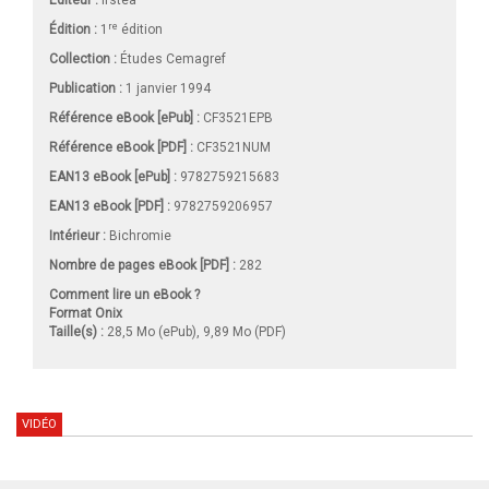
Éditeur :
Irstea
re
Édition :
1
édition
Collection :
Études Cemagref
Publication :
1 janvier 1994
Référence eBook [ePub] :
CF3521EPB
Référence eBook [PDF] :
CF3521NUM
EAN13 eBook [ePub] :
9782759215683
EAN13 eBook [PDF] :
9782759206957
Intérieur :
Bichromie
Nombre de pages
eBook [PDF]
:
282
Comment lire un eBook ?
Format Onix
Taille(s) :
28,5 Mo (ePub), 9,89 Mo (PDF)
VIDÉO