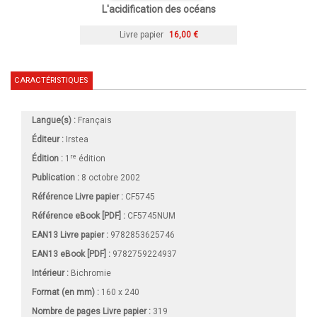
L'acidification des océans
Livre papier
16,00 €
CARACTÉRISTIQUES
Langue(s) :
Français
Éditeur :
Irstea
re
Édition :
1
édition
Publication :
8 octobre 2002
Référence Livre papier :
CF5745
Référence eBook [PDF] :
CF5745NUM
EAN13 Livre papier :
9782853625746
EAN13 eBook [PDF] :
9782759224937
Intérieur :
Bichromie
Format (en mm)
:
160 x 240
Nombre de pages
Livre papier
:
319