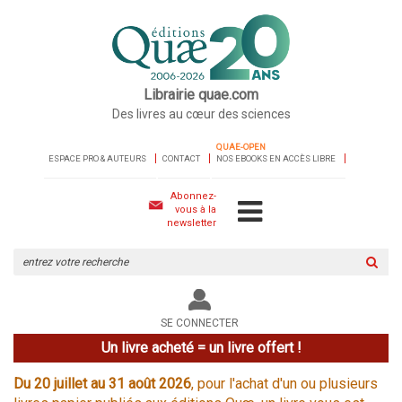
Librairie quae.com
Des livres au cœur des sciences
QUAE-OPEN
ESPACE PRO & AUTEURS
CONTACT
NOS EBOOKS EN ACCÈS LIBRE
Abonnez-
vous à la
newsletter
Rechercher
sur
le
site
SE CONNECTER
Un livre acheté = un livre offert !
Du 20 juillet au 31 août 2026
, pour l'achat d'un ou plusieurs