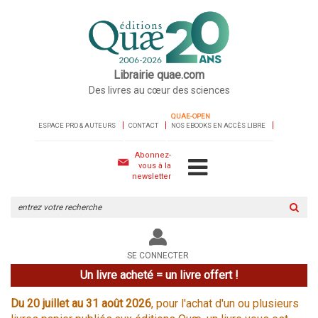
Librairie quae.com
Des livres au cœur des sciences
QUAE-OPEN
ESPACE PRO & AUTEURS
CONTACT
NOS EBOOKS EN ACCÈS LIBRE
Abonnez-
vous à la
newsletter
Rechercher
sur
le
site
SE CONNECTER
Un livre acheté = un livre offert !
Du 20 juillet au 31 août 2026
, pour l'achat d'un ou plusieurs