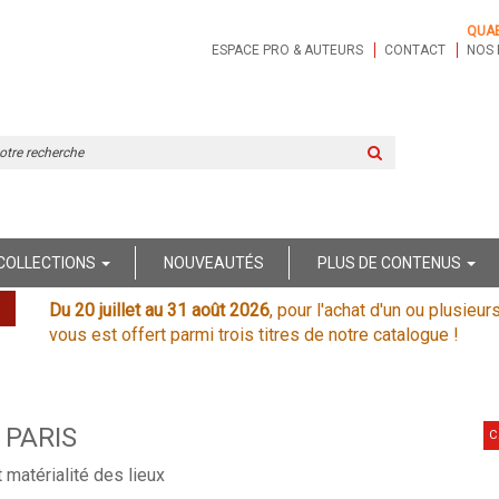
QUA
ESPACE PRO & AUTEURS
CONTACT
NOS 
Rechercher
sur
le
site
COLLECTIONS
NOUVEAUTÉS
PLUS DE CONTENUS
Du 20 juillet au 31 août 2026
, pour l'achat d'un ou plusieur
vous est offert parmi trois titres de notre catalogue !
 PARIS
C
 matérialité des lieux