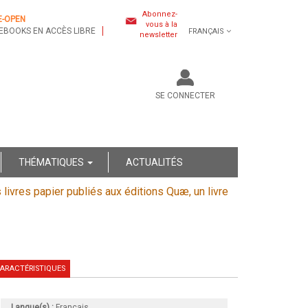
Abonnez-
E-OPEN
vous à la
EBOOKS EN ACCÈS LIBRE
FRANÇAIS
newsletter
SE CONNECTER
THÉMATIQUES
ACTUALITÉS
s livres papier publiés aux éditions Quæ, un livre
ARACTÉRISTIQUES
Langue(s) :
Français