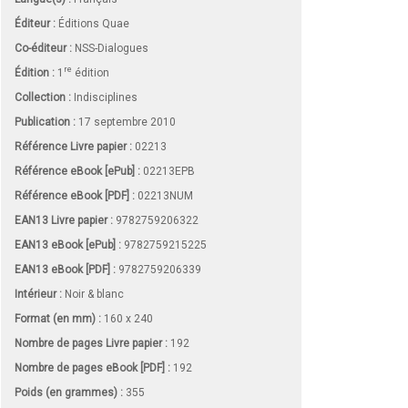
Éditeur :
Éditions Quae
Co-éditeur :
NSS-Dialogues
re
Édition :
1
édition
Collection :
Indisciplines
Publication :
17 septembre 2010
Référence Livre papier :
02213
Référence eBook [ePub] :
02213EPB
Référence eBook [PDF] :
02213NUM
EAN13 Livre papier :
9782759206322
EAN13 eBook [ePub] :
9782759215225
EAN13 eBook [PDF] :
9782759206339
Intérieur :
Noir & blanc
Format (en mm)
:
160 x 240
Nombre de pages
Livre papier
:
192
Nombre de pages
eBook [PDF]
:
192
Poids (en grammes) :
355