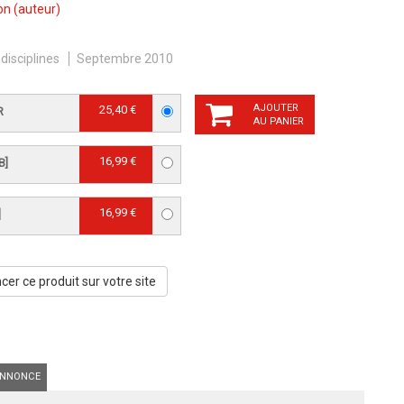
lon
(auteur)
ndisciplines
Septembre 2010
AJOUTER
25,40 €
R
AU PANIER
16,99 €
B]
16,99 €
]
er ce produit sur votre site
NNONCE