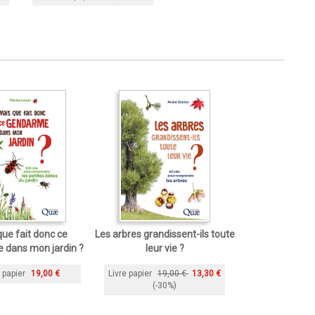
que fait donc ce
Les arbres grandissent-ils toute
 dans mon jardin ?
leur vie ?
 papier
19,00 €
Livre papier
19,00 €
13,30 €
(-30%)