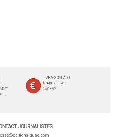
 :
LIVRAISON À 3€
B,
À PARTIR DE 50 €
ANDAT
D'ACHAT*
TIF,
ONTACT JOURNALISTES
resse@editions-quae.com