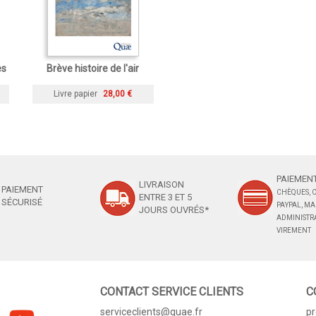
es
Brève histoire de l'air
Livre papier
28,00 €
PAIEMENT
LIVRAISON
PAIEMENT
CHÈQUES, C
ENTRE 3 ET 5
SÉCURISÉ
PAYPAL, M
JOURS OUVRÉS*
ADMINISTRA
VIREMENT
CONTACT SERVICE CLIENTS
C
serviceclients@quae.fr
p